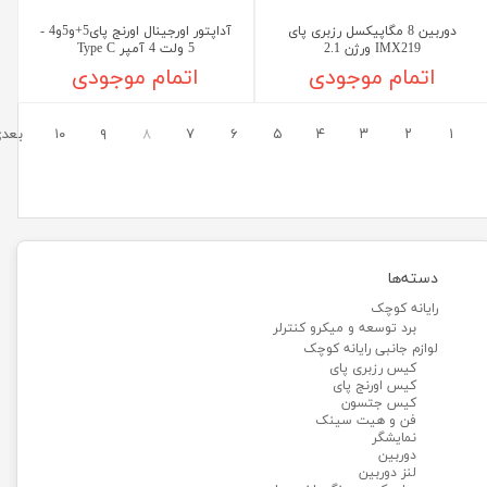
دوربین 8 مگاپیکسل رزبری پای
آداپتور اورجینال اورنج پای5+و5و4 -
IMX219 ورژن 2.1
5 ولت 4 آمپر Type C
اتمام موجودی
اتمام موجودی
۱
۲
۳
۴
۵
۶
۷
۸
۹
۱۰
بعد
دسته‌ها
رایانه کوچک
برد توسعه و میکرو کنترلر
لوازم جانبی رایانه کوچک
کیس رزبری پای
کیس اورنج پای
کیس جتسون
فن و هیت سینک
نمایشگر
دوربین
لنز دوربین