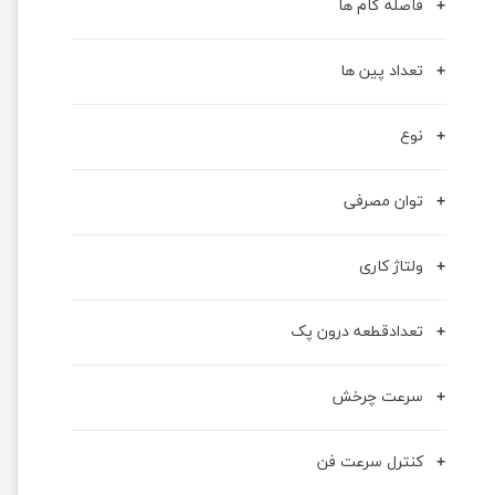
فاصله گام ها
تعداد پین ها
نوع
توان مصرفی
ولتاژ کاری
تعدادقطعه درون پک
سرعت چرخش
کنترل سرعت فن