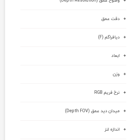
وضوح عمق (Depth Resolution)
دقت عمق
دیافراگم (F)
ابعاد
وزن
نرخ فریم RGB
میدان دید عمق (Depth FOV)
اندازه لنز