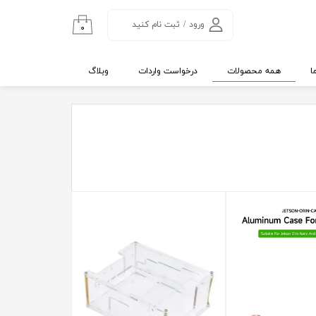
ورود
/
ثبت نام کنید
۰
حساب کاربری من
تغییر گذر واژه
ا
همه محصولات
درخواست واردات
وبلاگ
سفارشات
خروج از حساب
کاربری