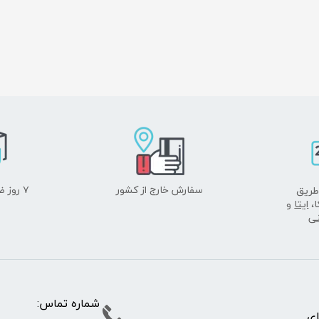
سفارش خارج از کشور
۷ روز ضمانت بازگشت
طریق
ا،
ایتا
و
نی
شماره تما
پای