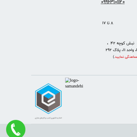
09963101120
: 8 تا 17
نبش کوچه 42 ،
ماهنگی نمایید
.
)