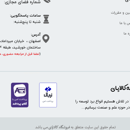
شماره فضای مجازی:
35610
65
ین و مقررات
ساعات پاسخگویی:
شنبه تا پنج‌شنبه
 با ما
آدرس:
ره ما
اصفهان ، خیابان میرداماد، 
ساختمان خورشید، طبقه 4، واحد 11، پلاک 292
(
لطفا قبل از مراجعه حضوری، ه
https://sanat.ir/58397
کالاپای
ا در تلاش هستیم انواع برد توسعه را
 در حوزه علم و صنعت برسانیم...
تمام حقوق این سایت متعلق به
فروشگاه کالاپای م
ی باشد.