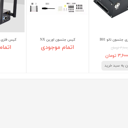
جتسون نانو B01
کیس جتسون اورین NX
کیس فلزی ج
اتمام موجودی
اتمام
۴, تومان
۳, تومان
ن به سبد خرید