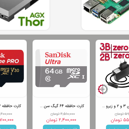
آداپتور رزبری 3 و 2 و زیرو - 5 ولت 2.5 آمپر micro USB
کارت حافظه 64 گیگ سن دیسک سرعت 100 - SanDisk micro SD 64GB Ultra
ومان
۲,۵۱۰,۰۰۰ تومان
۵,۲۰۰,۰۰۰ توم
تومان
۲,۴۰۰,۰۰۰ تومان
۴,۷۰۰,۰۰۰ تو