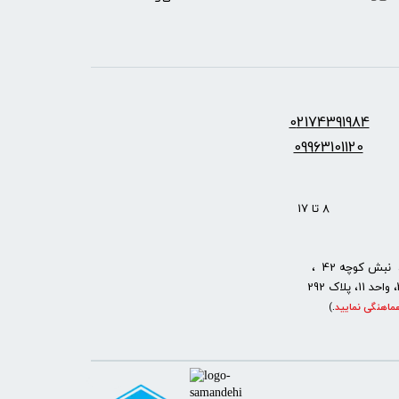
س:
2174391984
0
09963101120
: 8 تا 17
نبش کوچه 42 ،
ماهنگی نمایید
.
)