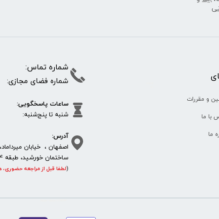
نی
شماره تما
پای
شماره فضای مجازی:
35610
65
ین و مقررات
ساعات پاسخگویی:
شنبه تا پنج‌شنبه
 با ما
آدرس:
ره ما
اصفهان ، خیابان میرداماد، 
ساختمان خورشید، طبقه 4، واحد 11، پلاک 292
(
لطفا قبل از مراجعه حضوری، ه
https://sanat.ir/58397