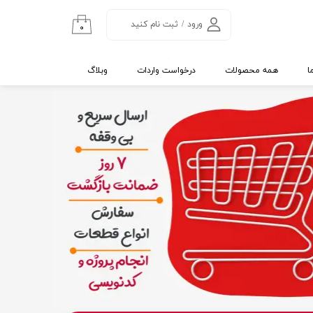
ورود
/
ثبت نام کنید
۰
حساب کاربری من
تغییر گذر واژه
ا
همه محصولات
درخواست واردات
وبلاگ
سفارشات
خروج از حساب
کاربری