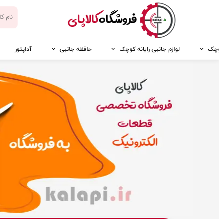
​فروشگاه
کالاپای
کوچک
لوازم جانبی رایانه کوچک
حافظه جانبی
آداپتور