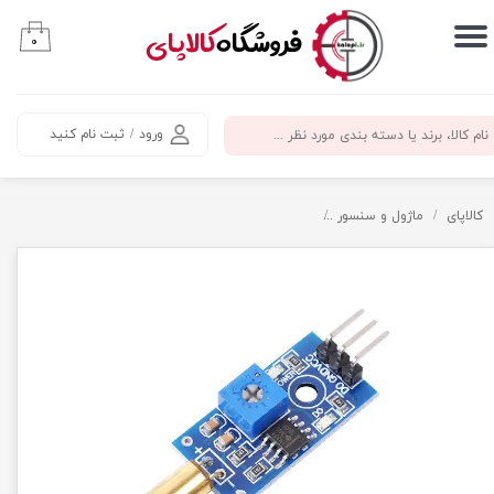
​فروشگاه
کالاپای
۰
حساب کاربری من
تغییر گذر واژه
ورود
/
ثبت نام کنید
سفارشات
خروج از حساب کاربری
کالاپای
ماژول و سنسور
ماژول سنسور زاویه - لرزش - شیب سنج SW-520D angle-tilt switch