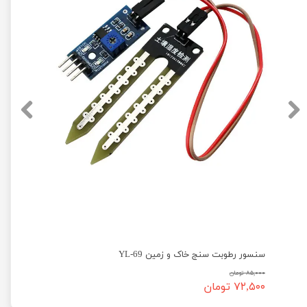
توث جتسون نانو به همراه آنتن Wireless AC8265 WiFi and Bluetooth
سنسور رطوبت سنج خاک و زمین YL-69
۸۵,۰۰۰ تومان
۷۲,۵۰۰ تومان