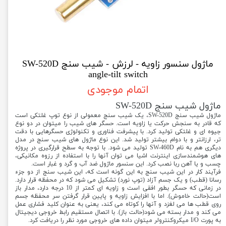
ماژول سنسور زاویه - لرزش - شیب سنج SW-520D
angle-tilt switch
اتمام موجودی
ماژول شیب سنج SW-520D
ماژول شیب سنج SW-520D، یک شیب سنج معمولی از نوع توپ غلتکی است
که قادر به سنجش حرکت یا زاویه است. حسگر های شیب را میتوان در دو نوع
جیوه ای و غلتکی تولید کرد. با پیشرفت فناوری و تکنولوژی حسگرهایی با دقت
تر، ارزانتر و با دوام بیشتر تولید شد. این نوع ماژول های شیب سنج در مدل
دیگری هم به نام SW-460D تولید می شود. با توجه به سطح قرارگیری در پروژه
های هوشمندسازی اینترنت اشیا می توان آنها را با استفاده از رزوه مکانیکی،
چسب و یا آهن ربا نصب کرد. این سنسور ماژول ضد آب و گرد و غبار است.
فرآیند کار در این شیب سنج به این گونه است که، این شیب سنج از دو جزء
رسانا (قطب) و یک جسم آزاد (توپ نورد) تشکیل می شود که در محفظه قرار دارد.
در زمانی که حسگر بطور افقی است و زاویه ای کمتر از 10 درجه دارد، مدار باز
است(حالت خاموش). اما با افزایش زاویه و پایین قرار گرفتن سر محفظه جسم
روی قطب ها می لغزد و آنها را کوتاه می کند، یعنی به عنوان کلید فشاری عمل
می کند و مدار بسته می شود(حالت باز). با اتصال مستقیم رابط خروجی دیجیتال
به پورت I/O میکروکنترولر میتوان داده های خروجی مورد نظر را دریافت کرد.