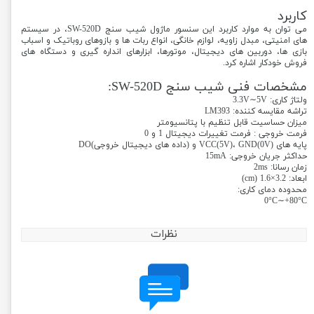
کاربرد
می توان به موارد کاربرد این سنسور ماژول شیب سنج SW-520D، در سیستم
های امنیتی، مبدل زاویه، لوازم خانگی، انواع ربات ها و بازوهای روباتیک و اسباب
بازی ها، دوربین های دیجیتال، موتورها، ابزارهای انداره گیری و دستگاه های
فروش خودکار اشاره کرد.
مشخصات فنی شیب سنج SW-520D:
ولتاژ کاری: 3.3V∼5V
تراشه مقایسه کننده: LM393
میزان حساسیت قابل تنظیم با پتانسیومتر
فرمت خروجی : فرمت تغییرات دیجیتال 1 و 0
پایه های (0V)VCC(5V)، GND و (داده های دیجیتال خروجی)DO
حداکثر جریان خروجی: 15mA
زمان رسانا: 2ms
ابعاد: 3.2×1.6 (cm)
محدوده دمای کاری:
0°C∼+80°C
نظرات