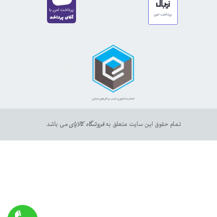
https://sanat.ir/58397
35610
65
تمام حقوق این سایت متعلق به
فروشگاه کالاپای م
ی باشد.