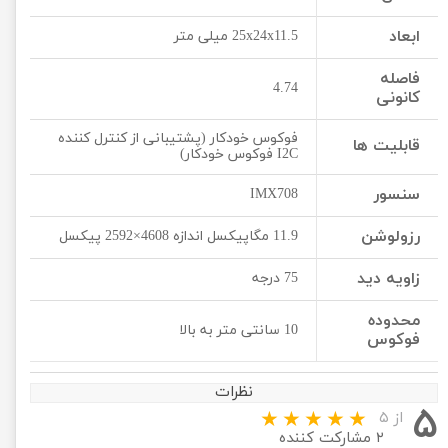
ابعاد
25x24x11.5 میلی متر
فاصله
4.74
کانونی
فوکوس خودکار (پشتیبانی از کنترل کننده
قابلیت ها
I2C فوکوس خودکار)
سنسور
IMX708
رزولوشن
11.9 مگاپیکسل اندازه 4608×2592 پیکسل
زاویه دید
75 درجه
محدوده
10 سانتی متر به بالا
فوکوس
نظرات
۵
از ۵
۲ مشارکت کننده