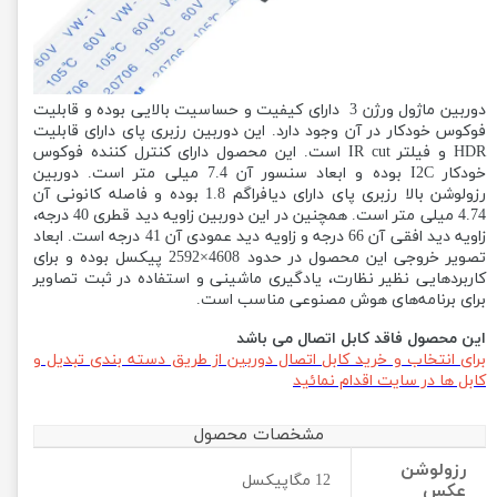
دوربین ماژول ورژن 3 دارای کیفیت و حساسیت بالایی بوده و قابلیت
فوکوس خودکار در آن وجود دارد. این دوربین رزبری پای دارای قابلیت
HDR و فیلتر IR cut است. این محصول دارای کنترل کننده فوکوس
خودکار I2C بوده و ابعاد سنسور آن 7.4 میلی متر است. دوربین
رزولوشن بالا رزبری پای دارای دیافراگم 1.8 بوده و فاصله کانونی آن
4.74 میلی متر است. همچنین در این دوربین زاویه دید قطری 40 درجه،
زاویه دید افقی آن 66 درجه و زاویه دید عمودی آن 41 درجه است. ابعاد
تصویر خروجی این محصول در حدود 4608×2592 پیکسل بوده و برای
کاربردهایی نظیر نظارت، یادگیری ماشینی و استفاده در ثبت تصاویر
برای برنامه‌های هوش مصنوعی مناسب است.
این محصول فاقد کابل اتصال می باشد
برای انتخاب و خرید کابل اتصال دوربین از طریق دسته بندی تبدیل و
کابل ها در سایت اقدام نمائید
مشخصات محصول
رزولوشن
12 مگاپیکسل
عکس