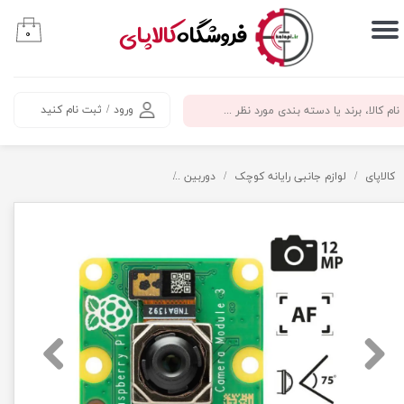
​فروشگاه
کالاپای
۰
حساب کاربری من
تغییر گذر واژه
ورود
/
ثبت نام کنید
سفارشات
خروج از حساب کاربری
کالاپای
لوازم جانبی رایانه کوچک
دوربین
دوربین 12 مگاپیکسل رزبری پای IMX708 ماژول 3