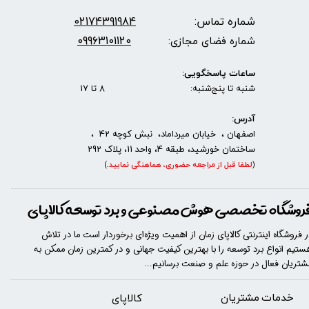
شماره تماس:
2174391984
0
09963101120
شماره فضای مجازی:
ساعات پاسخگویی:
شنبه تا پنج‌شنبه: 8 تا 17
آدرس:
اصفهان ، خیابان میرداماد، نبش کوچه 42 ،
ساختمان خورشید، طبقه 4، واحد 11، پلاک 292
(
لطفا قبل از مراجعه حضوری، هماهنگی نمایید
.
)
روشگاه تخصصی هوش مصنوعی و برد توسعه کالاپای
ر فروشگاه اینترنتی کالاپای زمان از اهمیت ویژه‌ای برخوردار است ما در تلاش
ستیم انواع برد توسعه را با​​​ بهترین کیفیت جهانی و در کمترین زمان ممکن به
شتریان فعال در حوزه علم و صنعت برسانیم...
خدمات مشتریان
​​کالاپای