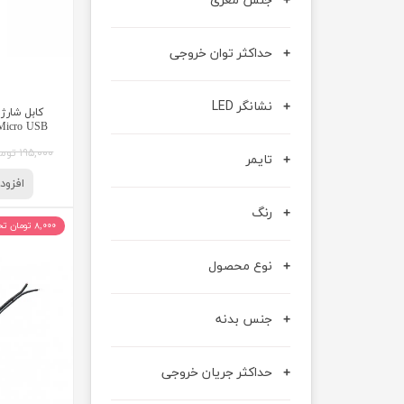
حداکثر توان خروجی
نشانگر LED
کابل شارژ 
Micro USB کایزر AISER K-79
۱۹۵,۰۰۰ تومان
تایمر
افزود
رنگ
۸,۰۰۰ تومان تخفیف
نوع محصول
جنس بدنه
حداکثر جریان خروجی