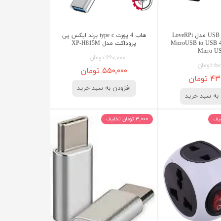
هاب 4 پورت USB مدل LoveRPi
هاب 4 پورت type c برند ایکس پی
MicroUSB to USB 4 
پروداکت مدل XP-H815M
Micro U
۶۶۰,۰۰۰ تومان
ومان
۵۵۰,۰۰۰ تومان
تومان
افزودن به سبد خرید
به سبد خرید
۳,۰۰۰ تومان تخفیف