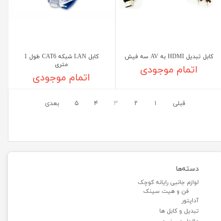
کابل تبدیل HDMI به AV سه فیش
کابل LAN شبکه CAT6 طول 1
متری
اتمام موجودی
اتمام موجودی
قبلی
۱
۲
۳
۴
۵
بعدی
دسته‌ها
لوازم جانبی رایانه کوچک
فن و هیت سینک
آداپتور
تبدیل و کابل ها