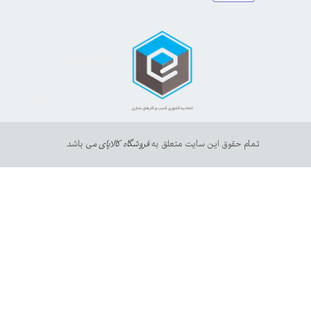
https://sanat.ir/58397
35610
65
تمام حقوق این سایت متعلق به
فروشگاه کالاپای م
ی باشد.