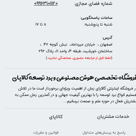
09963101120
شماره فضای مجازی:
ساعات پاسخگویی:
شنبه تا پنج‌شنبه: 8 تا 17
آدرس:
اصفهان ، خیابان میرداماد، نبش کوچه 42 ،
ساختمان خورشید، طبقه 4، واحد 11، پلاک 292
(
لطفا قبل از مراجعه حضوری، هماهنگی نمایید
.
)
روشگاه تخصصی هوش مصنوعی و برد توسعه کالاپای
ر فروشگاه اینترنتی کالاپای زمان از اهمیت ویژه‌ای برخوردار است ما در تلاش
ستیم انواع برد توسعه را با​​​ بهترین کیفیت جهانی و در کمترین زمان ممکن به
شتریان فعال در حوزه علم و صنعت برسانیم...
خدمات مشتریان
​​کالاپای
قوانین و مقررات
پاسخ به پرسش‌های متداول