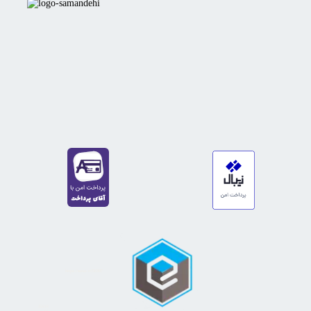
https://sanat.ir/58397
35610