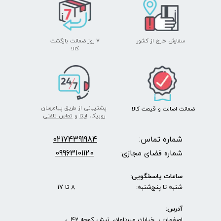
سفارش خارج از کشور
۷ روز ضمانت بازگشت
​​​​​​​کالا
پشتیبانی از طریق پیامرسان
ضمانت اصالت
و قیمت​​​​​​​
کالا ​​​​​​​
روبیکا،
ایتا
و
تماس تلفنی
شماره تماس:
2174391984
0
09963101120
شماره فضای مجازی:
ساعات پاسخگویی:
شنبه تا پنج‌شنبه: 8 تا 17
آدرس:
اصفهان ، خیابان میرداماد، نبش کوچه 42 ،