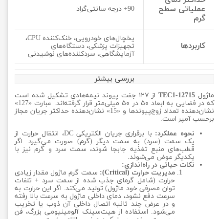
حداکثر دمای
عملیاتی سطح
90+ درجه سانتی‌گراد
گرم
یخچال‌های خودرویی، خنک‌کننده CPU،
کاربردها
تجهیزات پزشکی، دستگاه‌های
آزمایشگاهی، سردکننده‌های نوشیدنی
بررسی بیشتر
ماژول
TEC1-12715
از ۱۲۷ جفت پیوند نیمه‌هادی تشکیل شده است
که در فضایی به ابعاد ۵۰ در ۵۰ میلی‌متر قرار گرفته‌اند. عبارت «127»
نشان‌دهنده تعداد زوج‌پیوندها و «15» نشان‌دهنده حداکثر جریان مجاز
برحسب آمپر است.
نحوه عملکرد:
با برقراری جریان الکتریکی DC، انتقال حرارت از
یک سمت (سرد) به سمت دیگر (گرم) صورت می‌گیرد. اگر
قطب‌های منبع تغذیه جابجا شوند، سمت سرد و گرم نیز با
یکدیگر عوض می‌شوند.
نکات حیاتی در راه‌اندازی:
مدیریت حرارت (Critical):
سمت گرم ماژول مقدار زیادی
حرارت (شامل گرمای جذب شده از سمت سرد + تلفات
توان مصرفی خود ماژول) تولید می‌کند. اگر این حرارت به
سرعت دفع نشود، دمای داخلی ماژول به سرعت بالا رفته
و در عرض چند ثانیه اتصال داخلی آن ذوب یا تخریب
می‌شود. استفاده از هیت‌سینک آلومینیومی بزرگ، فن