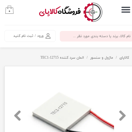
​فروشگاه
کالاپای
۰
حساب کاربری من
تغییر گذر واژه
ورود
/
ثبت نام کنید
سفارشات
خروج از حساب کاربری
کالاپای
ماژول و سنسور
المان سرد کننده TEC1-12715