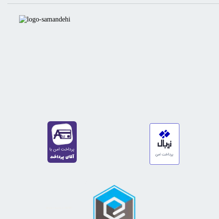
https://sanat.ir/58397