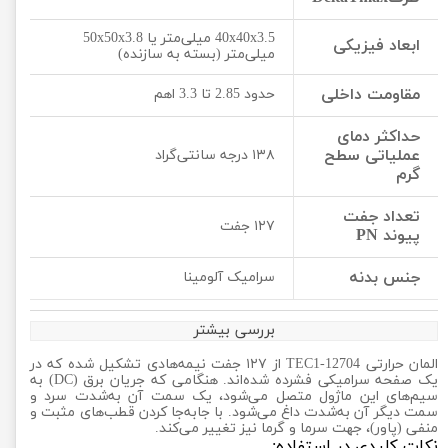
40x40x3.5 میلی‌متر یا 50x50x3.8
ابعاد فیزیکی
میلی‌متر (بسته به سازنده)
مقاومت داخلی
حدود 2.85 تا 3.3 اهم
حداکثر دمای
عملیاتی سطح
۱۳۸ درجه سانتی‌گراد
گرم
تعداد جفت
۱۲۷ جفت
پیوند PN
جنس بدنه
سرامیک آلومینا
بررسی بیشتر
المان حرارتی TEC1-12704 از ۱۲۷ جفت نیمه‌هادی تشکیل شده که در
یک صفحه سرامیکی فشرده شده‌اند. هنگامی که جریان برق (DC) به
سیم‌های این ماژول متصل می‌شود، یک سمت آن به‌شدت سرد و
سمت دیگر آن به‌شدت داغ می‌شود. با جابه‌جا کردن قطب‌های مثبت و
منفی (پاور)، جهت سرما و گرما نیز تغییر می‌کند.
نکات کلیدی در استفاده: