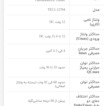
Thermoelectric Cooler
مدل
TEC1-12704
ولتاژ نامی
12 ولت DC
(کاری)
حداکثر ولتاژ
15 تا 15.4 ولت DC
ورودی (Umax)
حداکثر جریان
4 الی 4.3 آمپر
مصرفی Imax
حداکثر توان
حرارتی پمپاژ
حدود 33 تا 36 وات
QCmax
حداکثر توان
حدود 60 الی 92 وات (بسته به ولتاژ
مصرفی
اعمالی)
حداکثر اختلاف
دمای دو
بیش از 66 درجه سانتی‌گراد
طرفDeltaTmax