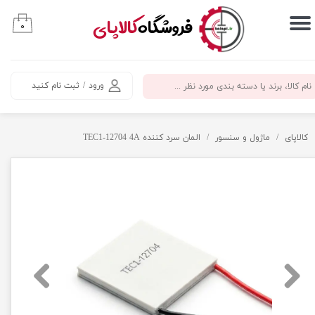
​فروشگاه
کالاپای
۰
حساب کاربری من
تغییر گذر واژه
ورود
/
ثبت نام کنید
سفارشات
خروج از حساب کاربری
کالاپای
ماژول و سنسور
المان سرد کننده TEC1-12704 4A