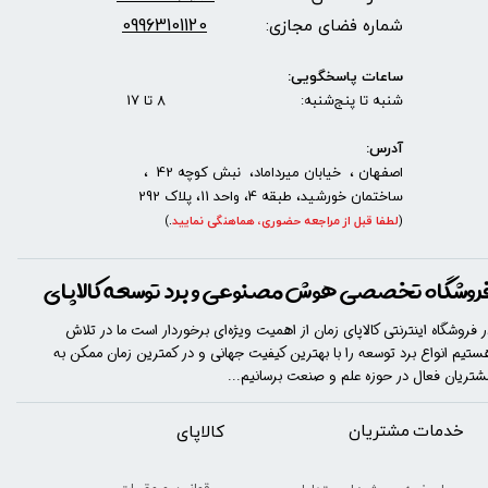
09963101120
شماره فضای مجازی:
ساعات پاسخگویی:
شنبه تا پنج‌شنبه: 8 تا 17
آدرس:
اصفهان ، خیابان میرداماد، نبش کوچه 42 ،
ساختمان خورشید، طبقه 4، واحد 11، پلاک 292
(
لطفا قبل از مراجعه حضوری، هماهنگی نمایید
.
)
روشگاه تخصصی هوش مصنوعی و برد توسعه کالاپای
ر فروشگاه اینترنتی کالاپای زمان از اهمیت ویژه‌ای برخوردار است ما در تلاش
ستیم انواع برد توسعه را با​​​ بهترین کیفیت جهانی و در کمترین زمان ممکن به
شتریان فعال در حوزه علم و صنعت برسانیم...
خدمات مشتریان
​​کالاپای