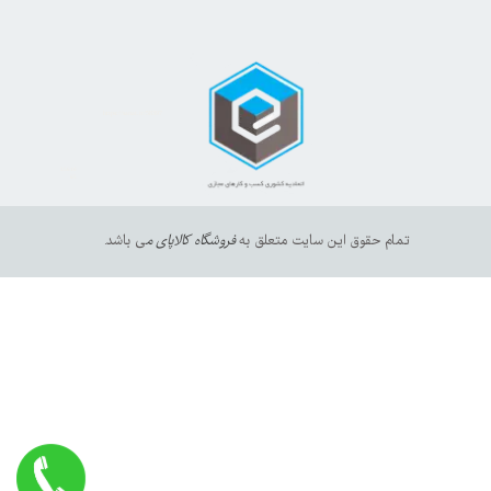
https://sanat.ir/58397
35610
65
تمام حقوق این سایت متعلق به
فروشگاه کالاپای م
ی باشد.