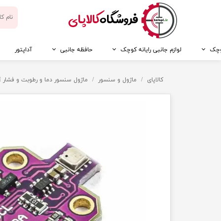
​فروشگاه
کالاپای
کوچک
لوازم جانبی رایانه کوچک
حافظه جانبی
آداپتور
کالاپای
ماژول و سنسور
ماژول سنسور دما و رطوبت و فشار MCU-680 BME680 BOSCH