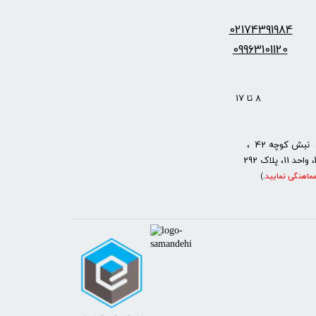
س:
2174391984
0
09963101120
: 8 تا 17
نبش کوچه 42 ،
ماهنگی نمایید
.
)