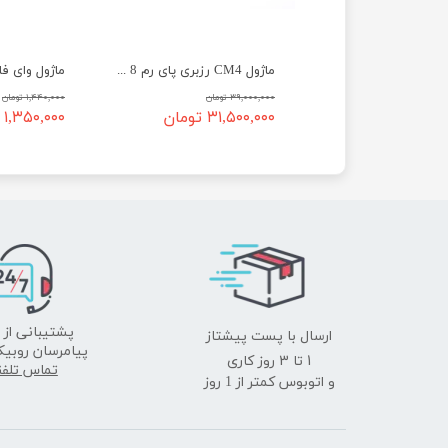
هت PCIe به M.2 رزبری پای ۵ به همراه خنک‌کننده Active Cooler
ماژول CM4 رزبری پای رم 8 مدل Raspberry Pi Compute Module CM4108032
ن
۳۹,۰۰۰,۰۰۰ تومان
۱,۴۴۰,۰۰۰ تومان
 تومان
۳۱,۵۰۰,۰۰۰ تومان
۱,۳۵۰,۰۰۰ تومان
ارسال با پست پیشتاز
پشتیبانی از 
پیامرسان روبیک
​​​​​​​1 تا 3 روز کاری
تماس تلف
و اتوبوس کمتر از 1 روز