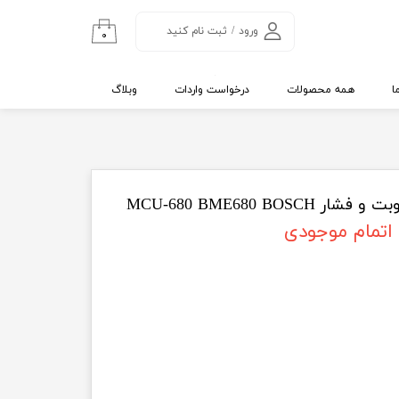
ورود
/
ثبت نام کنید
۰
حساب کاربری من
تغییر گذر واژه
ا
همه محصولات
درخواست واردات
وبلاگ
سفارشات
خروج از حساب
کاربری
MCU-680 BME680 BOS
اتمام موجودی