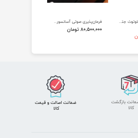
ماژول وای فای و بلوتوث جتسون نانو به همراه آنتن Wireless AC8265 WiFi and Bluetooth
فرمان‌پذیری صوتی آسانسور بدون نیاز به لمس کلیدها جهت پیشگیری از بیماری‌ها و کمک به افراد توانخواه
۸۰,۵۰۰,۰۰۰ تومان
ضمانت اصالت
و قیمت​​​​​​​
​​​​​​​کالا
کالا ​​​​​​​