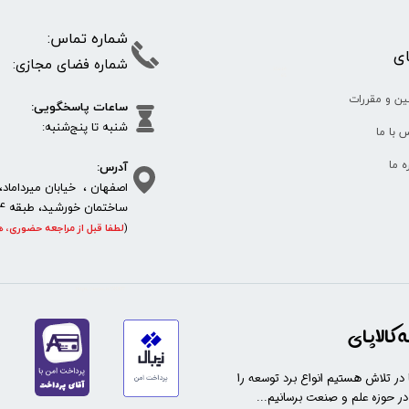
شماره تما
پای
شماره فضای مجازی:
35610
65
ین و مقررات
ساعات پاسخگویی:
شنبه تا پنج‌شنبه
 با ما
آدرس:
ره ما
اصفهان ، خیابان میرداماد، 
ساختمان خورشید، طبقه 4، واحد 11، پلاک 292
(
لطفا قبل از مراجعه حضوری، ه
https://sanat.ir/58397
کالاپای
ا در تلاش هستیم انواع برد توسعه را
 در حوزه علم و صنعت برسانیم...