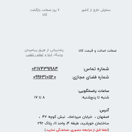
سفارش خارج از کشور
۷ روز ضمانت بازگشت
​​​​​​​کالا
پشتیبانی از طریق پیامرسان
ضمانت اصالت
و قیمت​​​​​​​
کالا ​​​​​​​
روبیکا،
ایتا
و
تماس تلفنی
شماره تماس:
2174391984
0
09963101120
شماره فضای مجازی:
ساعات پاسخگویی:
شنبه تا پنج‌شنبه: 8 تا 17
آدرس:
اصفهان ، خیابان میرداماد، نبش کوچه 42 ،
ساختمان خورشید، طبقه 4، واحد 11، پلاک 292
(
لطفا قبل از مراجعه حضوری، هماهنگی نمایید
.
)