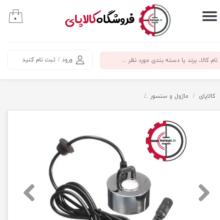
​فروشگاه
کالاپای
۰
حساب کاربری من
تغییر گذر واژه
ورود
/
ثبت نام کنید
سفارشات
خروج از حساب کاربری
کالاپای
ماژول و سنسور
ماژول تولید بخار سرد التراسونیک (اتومیزر) 400ml در ساعت