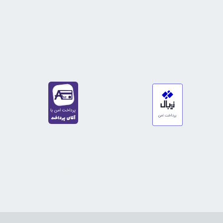
https://sanat.ir/58397
35610
65