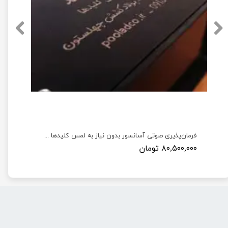
توث جتسون نانو به همراه آنتن Wireless AC8265 WiFi and Bluetooth
فرمان‌پذیری صوتی آسانسور بدون نیاز به لمس کلیدها جهت پیشگیری از بیماری‌ها و کمک به افراد توانخواه
۸۰,۵۰۰,۰۰۰ تومان