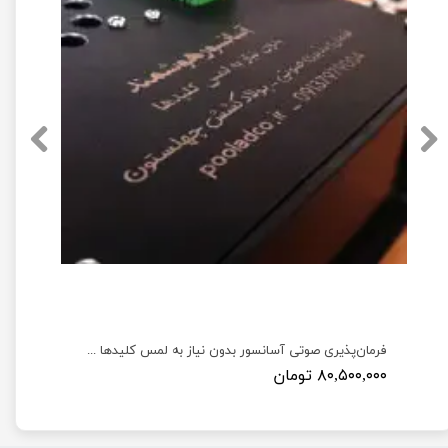
توث جتسون نانو به همراه آنتن Wireless AC8265 WiFi and Bluetooth
فرمان‌پذیری صوتی آسانسور بدون نیاز به لمس کلیدها جهت پیشگیری از بیماری‌ها و کمک به افراد توانخواه
۸۰,۵۰۰,۰۰۰ تومان