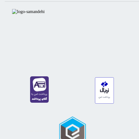
https://sanat.ir/58397