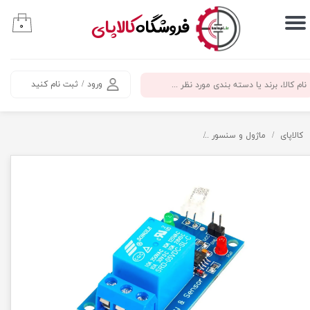
​فروشگاه
کالاپای
۰
حساب کاربری من
تغییر گذر واژه
ورود
/
ثبت نام کنید
سفارشات
خروج از حساب کاربری
کالاپای
ماژول و سنسور
ماژول کنترلر رطوبت محیطی با سنسور HR202L و رله ۵ ولت