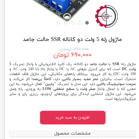
ماژول رله 5 ولت دو کاناله SSR حالت جامد
۷۹۰,۰۰۰ تومان
۶۹۰,۰۰۰ تومان
ماژول رله
SSR
یا
حالت جامد
دو کاناله، یک کلید الکترونیکی با ولتاژ تحریک
5
ولت DC
است که برای کنترل بارهای AC یا DC با ولتاژ بالا (تا 240 ولت AC و
100 ولت DC) به کار می‌رود. برخلاف رله‌های مکانیکی، این ماژول فاقد قطعات
متحرک است، بنابراین
عمر مفید بسیار بالایی
دارد،
کاملاً بی‌صدا
کار می‌کند و
سرعت سوئیچینگ بالایی
دارد. این مدل با تحریک
"پایین"
فعال می‌شود، به این
معنی که با اعمال ولتاژ
صفر ولت
یا
سطح منطقی LOW
به ورودی، رله وصل
می‌شود. این ماژول انتخابی ایده‌آل برای پروژه‌های آردوینو، رزبری پای و سایر
میکروکنترلرها است.
افزودن به سبد خرید
مشخصات محصول