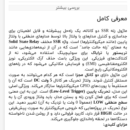
بررسی بیشتر
معرفی کامل
ماژول رله SSR دو کاناله، یک راه‌حل پیشرفته و قابل اطمینان برای
جداسازی و کنترل مدارهای با ولتاژ بالا توسط مدارهای منطقی با ولتاژ
پایین (مانند میکروکنترلرها) است. واژه
SSR
مخفف
Solid State Relay
به معنای "رله حالت جامد" است که در آن از نیمه‌هادی‌هایی مانند
تریستور
یا
ترایاک
برای سوئیچینگ استفاده می‌شود، نه از
کنتاکت‌های فیزیکی. این ویژگی باعث حذف آرک الکتریکی، نویز
الکترومغناطیسی (EMI) و فرسایش مکانیکی می‌شود که در رله‌های
الکترومکانیکی رایج است.
این ماژول دارای
دو کانال مجزا
است که هر کدام می‌توانند به صورت
مستقل کنترل شوند. ولتاژ تحریک هر کانال
5 ولت DC
است که آن را
مستقیماً با پورت‌های GPIO میکروکنترلرها سازگار می‌کند. ویژگی اصلی
این مدل،
تحریک پایین (Low-Level Trigger)
است. این به این معنی
است که برای فعال کردن رله و بستن مدار، باید ولتاژ ورودی آن را به
سطح منطقی LOW
(معمولاً 0 ولت یا نزدیک به آن) تغییر دهید. این
نوع تحریک در پروژه‌هایی که خروجی میکروکنترلر به صورت پیش‌فرض
در حالت
HIGH
قرار دارد، کاربرد فراوانی دارد و از روشن شدن ناخواسته
دستگاه‌ها در لحظه راه‌اندازی جلوگیری می‌کند.
مزایای کلیدی: