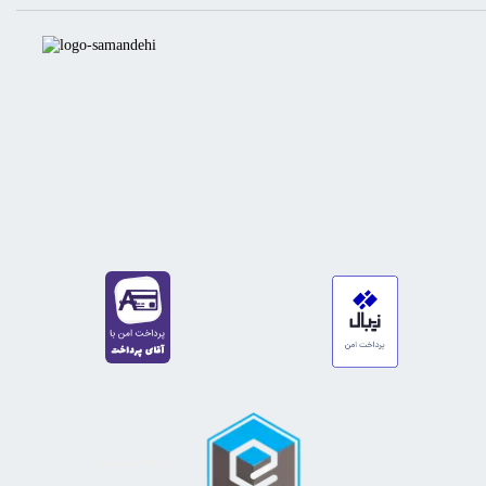
https://sanat.ir/58397