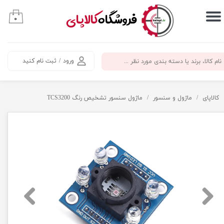
​فروشگاه
کالاپای
۰
حساب کاربری من
تغییر گذر واژه
ورود
/
ثبت نام کنید
سفارشات
خروج از حساب کاربری
کالاپای
ماژول و سنسور
ماژول سنسور تشخیص رنگ TCS3200