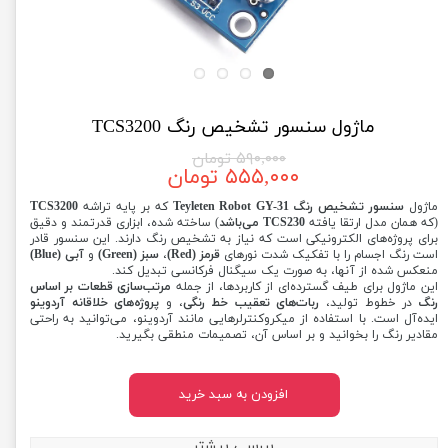
ماژول سنسور تشخیص رنگ TCS3200
۵۹۰,۰۰۰ تومان
۵۵۵,۰۰۰ تومان
ماژول
سنسور تشخیص رنگ Teyleten Robot GY-31
که بر پایه تراشه
TCS3200
(که همان مدل ارتقا یافته
TCS230 می‌باشد
) ساخته شده، ابزاری قدرتمند و دقیق
برای پروژه‌های الکترونیکی است که نیاز به تشخیص رنگ دارند. این سنسور قادر
است رنگ اجسام را با تفکیک شدت نورهای
قرمز (Red)
،
سبز (Green)
و
آبی (Blue)
منعکس شده از آنها، به صورت یک سیگنال فرکانسی تبدیل کند.
این ماژول برای طیف گسترده‌ای از کاربردها، از جمله
مرتب‌سازی قطعات بر اساس
رنگ
در خطوط تولید،
ربات‌های تعقیب خط رنگی
، و
پروژه‌های خلاقانه آردوینو
ایده‌آل است. با استفاده از میکروکنترلرهایی مانند آردوینو، می‌توانید به راحتی
مقادیر رنگ را بخوانید و بر اساس آن، تصمیمات منطقی بگیرید.
افزودن به سبد خرید
بررسی بیشتر