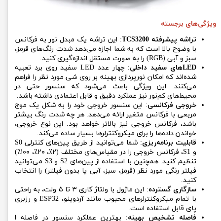
ویژگی‌های برجسته
تراشه پیشرفته TCS3200
: این تراشه یک مبدل نور به فرکانس
با وضوح بالا است که به شما اجازه می‌دهد شدت رنگ‌های قرمز،
سبز و آبی (RGB) را به صورت مستقل اندازه‌گیری کنید.
LED‌های سفید داخلی
: چهار عدد LED سفید روی برد تعبیه
شده‌اند که امکان نورپردازی بهینه بر روی شی مورد نظر را فراهم
می‌کنند. این ویژگی باعث می‌شود که سنسور حتی در
محیط‌های کم‌نور نیز عملکرد دقیق و قابل اعتمادی داشته باشد.
خروجی فرکانسی
: این سنسور خروجی خود را به شکل یک موج
مربعی با فرکانس متغیر ارائه می‌دهد. هر چه شدت رنگ بیشتر
باشد، فرکانس خروجی نیز بالاتر خواهد بود. این نوع خروجی،
خواندن داده‌ها را برای میکروکنترلرها بسیار ساده می‌کند.
قابلیت برنامه‌ریزی
: شما می‌توانید از طریق پین‌های کنترلی S0
و S1، فرکانس خروجی را در مقیاس‌های مختلف (۲٪، ۲۰٪، ۱۰۰٪)
تنظیم کنید. همچنین با استفاده از پین‌های S2 و S3 می‌توانید
فیلتر رنگی مورد نظر (قرمز، سبز، آبی یا بدون فیلتر) را انتخاب
کنید.
سازگاری گسترده
: این ماژول با ولتاژ کاری ۳ تا ۵ ولت، به راحتی
با تمام میکروکنترلرهای محبوب مانند آردوینو، ESP32 و رزبری
پای قابل استفاده است.
فاصله تشخیص بهینه
: بهترین عملکرد سنسور در فاصله
۱