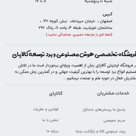
شنبه تا پنج‌شنبه: 8 تا 17
آدرس:
اصفهان ، خیابان میرداماد، نبش کوچه 42 ،
ساختمان خورشید، طبقه 4، واحد 11، پلاک 292
(
لطفا قبل از مراجعه حضوری، هماهنگی نمایید
.
)
روشگاه تخصصی هوش مصنوعی و برد توسعه کالاپای
ر فروشگاه اینترنتی کالاپای زمان از اهمیت ویژه‌ای برخوردار است ما در تلاش
ستیم انواع برد توسعه را با​​​ بهترین کیفیت جهانی و در کمترین زمان ممکن به
شتریان فعال در حوزه علم و صنعت برسانیم...
خدمات مشتریان
​​کالاپای
قوانین و مقررات
پاسخ به پرسش‌های متداول
تماس با ما
حریم خصوصی
درباره ما
روند مرجوعی کالا و بازگشت وجه