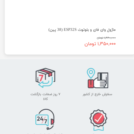
C رزبری پای رم 8 مدل Raspberry Pi Compute Module CM4108032
ماژول وای فای و بلوتوث ESP32S (38 پین)
۱,۴۴۰,۰۰۰ تومان
۱,۳۵۰,۰۰۰ تومان
سفارش خارج از کشور
۷ روز ضمانت بازگشت
​​​​​​​کالا