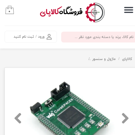
​فروشگاه
کالاپای
۰
حساب کاربری من
تغییر گذر واژه
ورود
/
ثبت نام کنید
سفارشات
خروج از حساب کاربری
کالاپای
ماژول و سنسور
برد توسعه FPGA مدل CoreEP4CE6 با تراشه ALTERA Cyclone IV