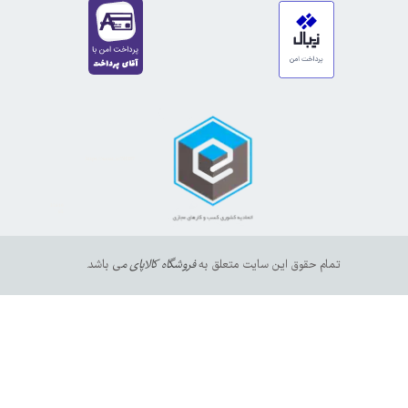
https://sanat.ir/58397
35610
65
تمام حقوق این سایت متعلق به
فروشگاه کالاپای م
ی باشد.