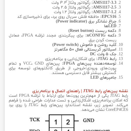
AMS1117-3.3:
رگولاتور ولتاژ ۳.۳ ولت
AMS1117-2.5:
رگولاتور ولتاژ ۲.۵ ولت
AMS1117-1.2:
رگولاتور ولتاژ ۱.۲ ولت
EPCS16:
حافظه فلش سریال روی برد، برای ذخیره‌سازی کد
چراغ نشانگر برق (Power indicator)
LEDها
دکمه ریست (Reset button)
دکمه nCONFIG:
برای پیکربندی مجدد تراشه FPGA، معادل
ریست کردن برق
کلید روشن و خاموش (Power switch)
اسیلاتور کریستالی فعال ۵۰ مگاهرتز
جک ۵ ولت DC
رابط JTAG:
برای اشکال‌زدایی و برنامه‌ریزی
توسعه‌دهنده پین‌های FPGA:
پین‌های VCC، GND و تمام
پورت‌های ورودی/خروجی از طریق کانکتورهای توسعه برای
گسترش بیشتر قابل دسترسی هستند.
جامپرهای LED
نقشه پین‌های رابط JTAG | راهنمای اتصال و برنامه‌ریزی
رابط JTAG یکی از مهم‌ترین پورت‌ها برای ارتباط با تراشه FPGA است
که امکان برنامه‌ریزی، اشکال‌زدایی و تست مدارات طراحی شده را فراهم
می‌کند. تصویر زیر، نقشه استاندارد پین‌های رابط JTAG را روی برد
CoreEP4CE6 نشان می‌دهد.