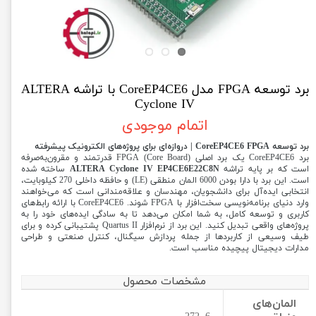
برد توسعه FPGA مدل CoreEP4CE6 با تراشه ALTERA
Cyclone IV
اتمام موجودی
برد توسعه CoreEP4CE6 FPGA | دروازه‌ای برای پروژه‌های الکترونیک پیشرفته
برد CoreEP4CE6 یک برد اصلی (Core Board) FPGA قدرتمند و مقرون‌به‌صرفه
است که بر پایه تراشه
ALTERA Cyclone IV EP4CE6E22C8N
ساخته شده
است. این برد با دارا بودن 6000 المان منطقی (LE) و حافظه داخلی 270 کیلوبایت،
انتخابی ایده‌آل برای دانشجویان، مهندسان و علاقه‌مندانی است که می‌خواهند
وارد دنیای برنامه‌نویسی سخت‌افزار با FPGA شوند. CoreEP4CE6 با ارائه رابط‌های
کاربری و توسعه کامل، به شما امکان می‌دهد تا به سادگی ایده‌های خود را به
پروژه‌های واقعی تبدیل کنید. این برد از نرم‌افزار Quartus II پشتیبانی کرده و برای
طیف وسیعی از کاربردها از جمله پردازش سیگنال، کنترل صنعتی و طراحی
مدارات دیجیتال پیچیده مناسب است.
مشخصات محصول
المان‌های