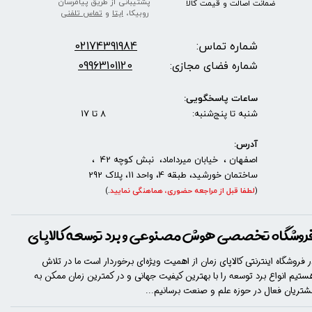
پشتیبانی از طریق پیامرسان
ضمانت اصالت
و قیمت​​​​​​​
کالا ​​​​​​​
روبیکا،
ایتا
و
تماس تلفنی
شماره تماس:
2174391984
0
09963101120
شماره فضای مجازی:
ساعات پاسخگویی:
شنبه تا پنج‌شنبه: 8 تا 17
آدرس:
اصفهان ، خیابان میرداماد، نبش کوچه 42 ،
ساختمان خورشید، طبقه 4، واحد 11، پلاک 292
(
لطفا قبل از مراجعه حضوری، هماهنگی نمایید
.
)
روشگاه تخصصی هوش مصنوعی و برد توسعه کالاپای
ر فروشگاه اینترنتی کالاپای زمان از اهمیت ویژه‌ای برخوردار است ما در تلاش
ستیم انواع برد توسعه را با​​​ بهترین کیفیت جهانی و در کمترین زمان ممکن به
شتریان فعال در حوزه علم و صنعت برسانیم...