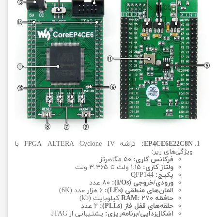
EP4CE6E22C8N:
تراشه FPGA ALTERA Cyclone IV با
ویژگی‌های زیر:
فرکانس کاری:
۵۰ مگاهرتز
ولتاژ کاری:
۱.۱۵ ولت تا ۳.۴۶۵ ولت
پکیج:
QFP144
ورودی/خروجی (I/Os):
۸۰ عدد
المان‌های منطقی (LEs):
۶ هزار عدد (6K)
حافظه RAM:
۲۷۰ کیلوبایت (kb)
حلقه‌های قفل فاز (PLLs):
۲ عدد
اشکال‌زدایی/برنامه‌ریزی:
پشتیبانی از JTAG