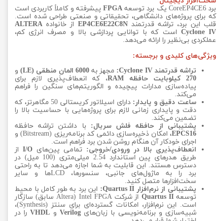
سخت‌افزار دیجیتال
برد CoreEP4CE6 یک برد توسعه
FPGA
پیشرفته و کاملاً کاربردی است
که برای پروژه‌های دانشگاهی، تحقیقاتی و صنعتی طراحی شده است.
قلب این برد، تراشه قدرتمند
EP4CE6E22C8N
از خانواده
ALTERA
Cyclone IV
است که با توانایی پردازشی بالا و مصرف انرژی کم،
عملکردی بی‌نظیر را ارائه می‌دهد.
ویژگی‌های کلیدی و برجسته:
تراشه قدرتمند Cyclone IV:
مجهز به
6000 المان منطقی (LE)
و
270 کیلوبایت حافظه RAM
، که انعطاف‌پذیری لازم برای
پیاده‌سازی مدارات پیچیده و الگوریتم‌های سنگین را فراهم
می‌کند.
ساعت دقیق و پایدار:
دارای اسیلاتور کریستالی 50 مگاهرتز، که
دقت و پایداری زمانی لازم برای پروژه‌هایی با حساسیت بالا را
تضمین می‌کند.
پشتیبانی از حافظه فلش سریال:
با داشتن تراشه حافظه
EPCS16
، امکان ذخیره‌سازی دائمی کد برنامه‌ریزی (Bitstream) و
اجرای خودکار آن هنگام روشن شدن برد فراهم است.
انعطاف‌پذیری بالا در ورودی/خروجی:
تمامی پین‌های
I/O
از
طریق هدرهای پین استاندارد 2.54 میلی‌متری (100 میل) در
دسترس هستند. این قابلیت به شما اجازه می‌دهد تا به راحتی
برد را به ماژول‌های جانبی، سنسورها، LCDها و سایر
سخت‌افزارها متصل کنید.
پشتیبانی از نرم‌افزار Quartus II:
این برد به طور کامل با محیط
توسعه
Quartus II
از شرکت Intel FPGA (Altera سابق) سازگار
است. این نرم‌افزار، امکانات گسترده‌ای برای سنتز (Synthesis)،
شبیه‌سازی و برنامه‌نویسی با زبان‌های
Verilog
و
VHDL
را در
اختیار شما قرار می‌دهد.