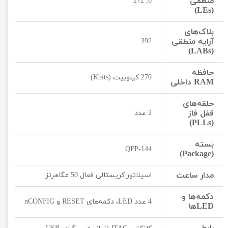
منطقی
6, 272
(LEs)
بلاک‌های
آرایه منطقی
392
(LABs)
حافظه
270 کیلوبیت (Kbits)
RAM داخلی
حلقه‌های
قفل فاز
2 عدد
(PLLs)
بسته
QFP-144
(Package)
مدار ساعت
اسیلاتور کریستالی فعال 50 مگاهرتز
دکمه‌ها و
4 عدد LED، دکمه‌های RESET و nCONFIG
LEDها