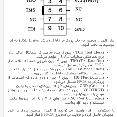
برای اتصال صحیح به یک پروگرامر JTAG (مانند USB Blaster) به این
توضیحات دقت کنید:
TCK (Test Clock) - پین ۱:
پین ساعت که سیگنال زمانی لازم
برای هماهنگی عملیات JTAG را فراهم می‌کند.
TDO (Test Data Out) - پین ۳:
پین خروجی داده که اطلاعات از
FPGA به پروگرامر منتقل می‌شود.
TMS (Test Mode Select) - پین ۵:
پین کنترل که برای انتخاب
حالت‌های مختلف عملیاتی JTAG به کار می‌رود.
TDI (Test Data In) - پین ۹:
پین ورودی داده که اطلاعات از
پروگرامر به FPGA منتقل می‌شود.
GND (Ground) - پین‌های ۲ و ۱۰:
پین‌های اتصال به زمین.
VCC(TRGT) - پین ۴:
ولتاژ تغذیه برد هدف. این پین ولتاژ
مرجع را به پروگرامر می‌دهد.
NC (Not Connected) - پین‌های ۶، ۷ و ۸:
این پین‌ها متصل
نیستند و باید آزاد بمانند.
با استفاده از این راهنما می‌توانید از اتصال صحیح پروگرامر خود
اطمینان حاصل کرده و فرآیند برنامه‌ریزی FPGA را آغاز کنید.