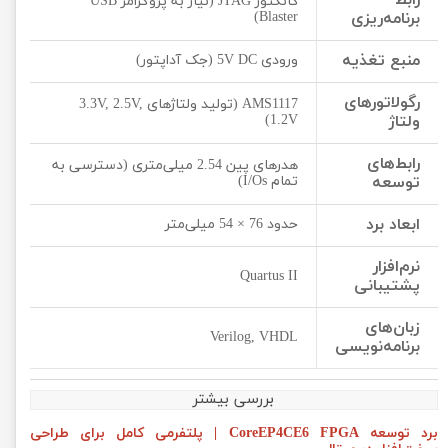
رابط
کانکتور JTAG (نیاز به پروگرامر USB
برنامه‌ریزی
Blaster)
منبع تغذیه
ورودی 5V DC (جک آداپتور)
رگولاتورهای
AMS1117 (تولید ولتاژهای 3.3V, 2.5V,
ولتاژ
1.2V)
رابط‌های
هدرهای پین 2.54 میلی‌متری (دسترسی به
توسعه
تمام I/Os)
ابعاد برد
حدود 76 × 54 میلی‌متر
نرم‌افزار
Quartus II
پشتیبانی
زبان‌های
Verilog, VHDL
برنامه‌نویسی
بررسی بیشتر
برد توسعه CoreEP4CE6 FPGA | پلتفرمی کامل برای طراحی