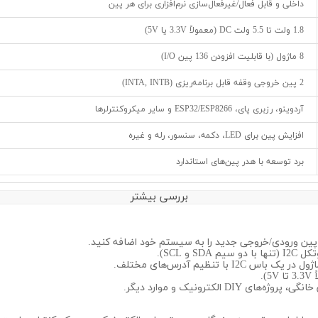
داخلی و قابل فعال/غیرفعال‌سازی نرم‌افزاری برای هر پین
1.8 ولت تا 5.5 ولت DC (معمولاً 3.3V یا 5V)
8 ماژول (با قابلیت افزودن 136 پین I/O)
2 پین خروجی وقفه قابل برنامه‌ریزی (INTA, INTB)
آردوینو، رزبری پای، ESP32/ESP8266 و سایر میکروکنترلرها
افزایش پین برای LED، دکمه، سنسور، رله و غیره
برد توسعه با هدر پین‌های استاندارد
بررسی بیشتر
 و SCL).
I با تنظیم آدرس‌های مختلف.
.
DI الکترونیک و موارد دیگر.