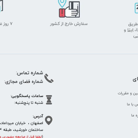
سفارش خارج از کشور
۷ روز ضمانت بازگشت
طریق
ا،
ایتا
و
نی
شماره تما
پای
شماره فضای مجازی:
35610
65
ین و مقررات
ساعات پاسخگویی:
شنبه تا پنج‌شنبه
 با ما
آدرس:
ره ما
اصفهان ، خیابان میرداماد، 
ساختمان خورشید، طبقه 4، واحد 11، پلاک 292
(
لطفا قبل از مراجعه حضوری، ه