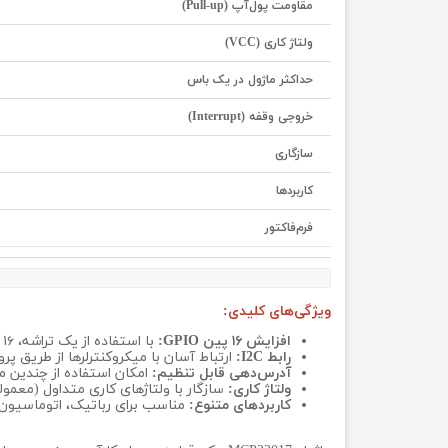
مقاومت پول‌آپ (Pull-up)
ولتاژ کاری (VCC)
حداکثر ماژول در یک باس
خروجی وقفه (Interrupt)
سازگاری
کاربردها
فرم‌فاکتور
ویژگی‌های کلیدی:
افزایش ۱۶ پین GPIO:
با استفاده از یک تراشه، ۱۶ پین ورودی/خروجی جدید را به سیستم خود اضافه کنید.
رابط I2C:
ارتباط آسان با میکروکنترلرها از طریق پروتکل I2C (تنها با دو سیم SDA
آدرس‌دهی قابل تنظیم:
امکان استفاده از چندین ماژول در یک باس 2C
ولتاژ کاری:
سازگار با ولتاژهای کاری متداول (معمولاً 3.3V تا 5V)
کاربردهای متنوع:
مناسب برای رباتیک، اتوماسیون خانگی، پروژه‌های Y