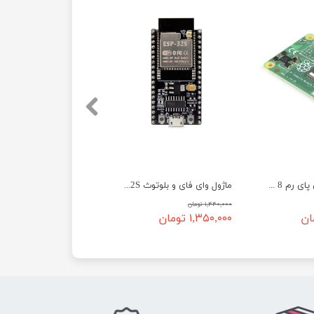
ماژول CM4 رزبری پای رم 8 مدل Raspberry Pi Compute Module CM4108032
ماژول وای فای و بلوتوث ESP32S (38 پین)
۱,۴۴۰,۰۰۰ تومان
۱,۳۵۰,۰۰۰ تومان