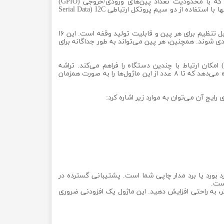
ماژول MCP23017 یک قطعه بسیار کارآمد و ضروری برای طراحان و توسعه‌دهندگان سیستم‌های الکترونیکی و میکروکنترلری است که با محدودیت تعداد پین‌های ورودی/خروجی (GPIO)
میکروکنترلر خود مواجه هستند. این ماژول با بهره‌گیری از تراشه قدرتمند MCP23017 شرکت Microchip، این امکان را فراهم می‌آورد که تنها با استفاده از دو سیم پروتکل ارتباطی I2C (Serial Data
قلب این ماژول، آی‌سی MCP23017 است که یک توسعه‌دهنده ورودی/خروجی 16 بیتی با قابلیت پول‌آپ داخلی قابل تنظیم برای هر پین و قابلیت تولید وقفه است. این ۱۶
خروجی پیکربندی شوند. همچنین، هر پین می‌تواند به طور جداگانه برای
یکی از مزایای اصلی این ماژول، استفاده از رابط I2C است. این پروتکل سریال با استفاده از تنها دو سیم (SDA و SCL) امکان ارتباط با چندین دستگاه را فراهم می‌کند. تراشه
MCP23017 دارای سه پین آدرس‌دهی (A0, A1, A2) است که امکان تنظیم ۸ آدرس I2C مختلف را فراهم می‌کند. این ویژگی به شما اجازه می‌دهد که تا ۸ عدد از این ماژول‌ها را به صورت همزمان
 بورد یا برد مدار چاپی شما است. پشتیبانی گسترده در
است.
ین‌های بیشتر، به راحتی افزایش دهید. این ماژول یک افزودنی ضروری