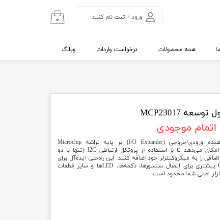
ورود
/
ثبت نام کنید
۰
حساب کاربری من
تغییر گذر واژه
ا
همه محصولات
درخواست واردات
وبلاگ
سفارشات
خروج از حساب
کاربری
 توسعه MCP23017
اتمام موجودی
ماژول MCP23017 یک برد توسعه‌دهنده ورودی/خروجی (I/O Expander) بر پایه تراشه Microchip
MCP23017 است. این ماژول به شما امکان می‌دهد تا با استفاده از پروتکل ارتباطی I2C (تنها با دو
ل اضافی را به میکروکنترلر خود اضافه کنید. این راه‌حلی ایده‌آل برای
پروژه‌هایی است که به پین‌های GPIO بیشتری برای اتصال سنسورها، دکمه‌ها، LED‌ها و سایر قطعات
نترلر اصلی شما محدود است.