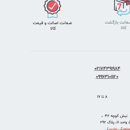
ضمانت اصالت
و قیمت​​​​​​​
​​​​​​​کالا
کالا ​​​​​​​
س:
2174391984
0
09963101120
: 8 تا 17
نبش کوچه 42 ،
ماهنگی نمایید
.
)