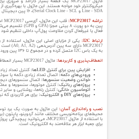
Line - SDA و Serial Clock Line - SCL)، ۱۶ پین دیجیتال اضافی را به سیستم خود اضافه کنید.
تراشه MCP23017:
پین به دو پورت ۸
فعال یا غیرفعال کردن مقاومت پول‌آپ داخلی تنظیم شود ک
ارتباط I2C:
به یک باس I2C متصل کرده و در مجموع تا ۱۳۶ پین ورودی/خروجی اضافی را در اختیار داشته باشید.
انعطاف‌پذیری و کاربردها:
ماژول MCP23017 بسیار انعطاف‌پذیر است و در طیف وسیعی از پروژه‌ها قابل استفاده است. از جمله کاربردهای رایج آن می‌توان به موارد زیر اشاره کرد:
افزایش پین برای کنترل LED‌ها:
کنترل تعداد زیادی LED با مصرف حداقل پین‌های میکرو
ورودی‌های دکمه:
اتصال تعداد زیادی دکمه یا سوئی
خواندن وضعیت سنسورها:
اتصال سنسورهای دیجیتال مانند 
پروژه‌های رباتیک:
کنترل موتورها، سنسورها و عملگر
اتوماسیون خانگی:
کنترل رله‌ها، روشنایی و سایر ت
پروژه‌های DIY و الکترونیک:
برای هر کاربردی که ن
نصب و راه‌اندازی آسان:
این ماژول به صورت یک برد توسع
محیط‌های برنامه‌نویسی مختلف مانند آردوینو، پایتون (برای 
با استفاده از ماژول MCP23017،
برای جعبه ابزار هر علاقه‌مند به الکترونیک است.