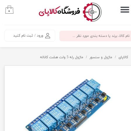
​فروشگاه
کالاپای
۰
حساب کاربری من
تغییر گذر واژه
ورود
/
ثبت نام کنید
سفارشات
خروج از حساب کاربری
کالاپای
ماژول و سنسور
ماژول رله 5 ولت هشت کاناله