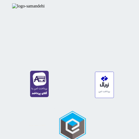
https://sanat.ir/58397