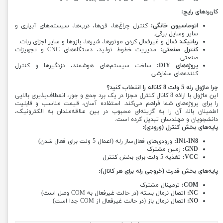
کاربردهای رایج:
اتوماسیون خانگی:
کنترل چراغ‌ها، فن‌ها، درب‌ها، سیستم‌های آبیاری و
سایر وسایل برقی.
رباتیک:
فعال و غیرفعال کردن موتورها، شیرها، بازوها و سایر اجزای ربات.
کنترل صنعتی:
مدیریت خطوط تولید، دستگاه‌های CNC و تجهیزات
صنعتی.
پروژه‌های DIY:
ساخت سیستم‌های هوشمند، دزدگیرها و کنترل
کننده‌های سفارشی
چرا ماژول رله 5 ولت 8 کاناله را انتخاب کنید؟
این ماژول با ارائه 8 کانال کنترل مجزا در یک برد جمع و جور، انعطاف‌پذیری بالایی
را برای پروژه‌های شما فراهم می‌کند. استفاده آسان، قیمت مناسب و قابلیت
اطمینان بالا، آن را به گزینه‌ای محبوب در بین علاقه‌مندان به الکترونیک،
دانشجویان و مهندسان تبدیل کرده است.
پایه‌های بخش کنترل (ورودی):
IN1-IN8:
ورودی‌های فعال‌ساز رله (اعمال 5 ولت برای فعال شدن)
GND:
زمین مشترک
VCC:
تغذیه 5 ولت برای بخش کنترل
پایه‌های بخش قدرت (خروجی رله برای هر کانال):
COM:
ترمینال مشترک
NC:
اتصال نرمال بسته (در حالت غیرفعال به COM وصل است)
NO:
اتصال نرمال باز (در حالت غیرفعال از COM جدا است)