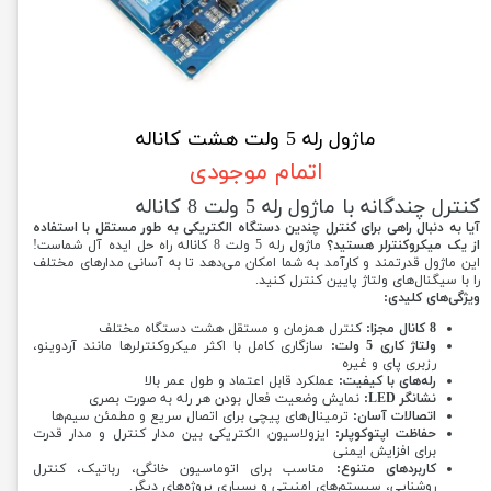
ماژول رله 5 ولت هشت کاناله
اتمام موجودی
کنترل چندگانه با ماژول رله 5 ولت 8 کاناله
آیا به دنبال راهی برای کنترل چندین دستگاه الکتریکی به طور مستقل با استفاده
از یک میکروکنترلر هستید؟
ماژول رله 5 ولت 8 کاناله راه حل ایده آل شماست!
این ماژول قدرتمند و کارآمد به شما امکان می‌دهد تا به آسانی مدارهای مختلف
را با سیگنال‌های ولتاژ پایین کنترل کنید.
ویژگی‌های کلیدی:
8 کانال مجزا:
کنترل همزمان و مستقل هشت دستگاه مختلف
ولتاژ کاری 5 ولت:
سازگاری کامل با اکثر میکروکنترلرها مانند آردوینو،
رزبری پای و غیره
رله‌های با کیفیت:
عملکرد قابل اعتماد و طول عمر بالا
نشانگر LED:
نمایش وضعیت فعال بودن هر رله به صورت بصری
اتصالات آسان:
ترمینال‌های پیچی برای اتصال سریع و مطمئن سیم‌ها
حفاظت اپتوکوپلر:
ایزولاسیون الکتریکی بین مدار کنترل و مدار قدرت
برای افزایش ایمنی
کاربردهای متنوع:
مناسب برای اتوماسیون خانگی، رباتیک، کنترل
روشنایی، سیستم‌های امنیتی و بسیاری پروژه‌های دیگر.