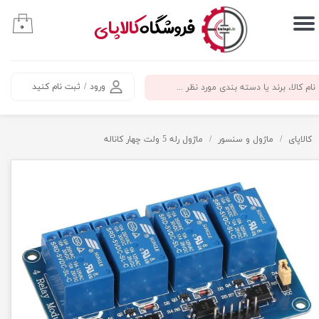
​فروشگاه
کالاپای
۰
حساب کاربری من
تغییر گذر واژه
ورود
/
ثبت نام کنید
سفارشات
خروج از حساب کاربری
کالاپای
ماژول و سنسور
ماژول رله 5 ولت چهار کاناله