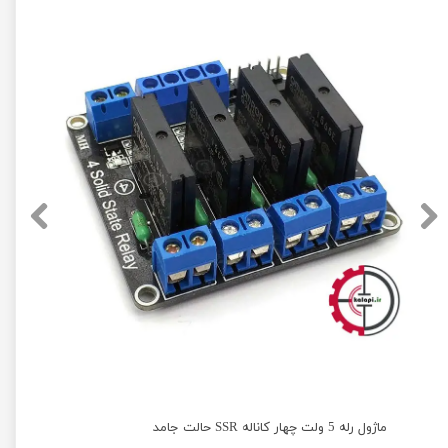
ماژول رله 5 ولت چهار کاناله SSR حالت جامد