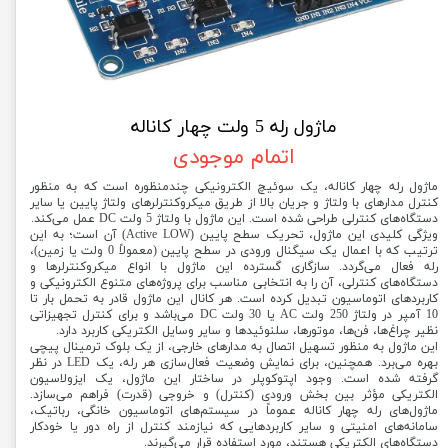
ماژول رله 5 ولت چهار کاناله
اتمام موجودی
ماژول رله چهار کاناله، یک سوئیچ الکترونیکی چندمنظوره است که به منظور
کنترل مدارهای با ولتاژ و جریان بالا از طریق میکروکنترلرهای ولتاژ پایین یا سایر
دستگاه‌های کنترلی طراحی شده است. این ماژول با ولتاژ 5 ولت DC عمل می‌کند.
ویژگی کلیدی این ماژول، تحریک سطح پایین (Active LOW) آن است؛ به این
ترتیب که با اعمال یک سیگنال ورودی در سطح پایین (معمولاً 0 ولت یا زمین)،
رله فعال می‌گردد. سازگاری گسترده این ماژول با انواع میکروکنترلرها و
دستگاه‌های کنترلی، آن را به انتخابی مناسب برای پروژه‌های متنوع الکترونیکی و
کاربردهای اتوماسیون تبدیل کرده است. هر کانال این ماژول قادر به تحمل بار تا
10 آمپر در ولتاژ 250 ولت AC یا 30 ولت DC می‌باشد و برای کنترل تجهیزاتی
نظیر چراغ‌ها، فن‌ها، موتورها، سلنوئیدها و سایر وسایل الکتریکی کاربرد دارد.
این ماژول به منظور تسهیل اتصال به مدارهای خارجی، از یک بلوک ترمینال پیچی
بهره می‌برد. همچنین، برای نمایش وضعیت فعال‌سازی هر رله، یک LED در نظر
گرفته شده است. وجود اپتوکوپلر در ساختار این ماژول، یک ایزولاسیون
الکتریکی مؤثر بین بخش ورودی (کنترل) و خروجی (قدرت) فراهم می‌سازد.
ماژول‌های رله چهار کاناله عموماً در سیستم‌های اتوماسیون خانگی، رباتیک،
سامانه‌های امنیتی و سایر کاربردهایی که نیازمند کنترل از راه دور یا خودکار
دستگاه‌های الکتریکی هستند، مورد استفاده قرار می‌گیرند.