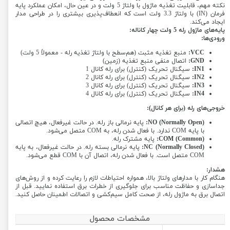
نکته مهم، قابلیت تغذیه ماژول با ولتاژ 5 ولت و در عین حال، امکان عملکرد پایه
فرمان (IN) با ولتاژ 3.3 ولت است که انعطاف‌پذیری بیشتری را در طراحی مدار
ایجاد می‌کند.
پایه‌های ماژول رله 5 ولت چهار کاناله:
ورودی‌ها:
VCC:
منبع تغذیه مثبت (هم‌سطح با ولتاژ تغذیه رله - معمولاً 5 ولت)
GND:
اتصال منفی منبع تغذیه (زمین)
IN1:
سیگنال تحریک (کنترل) برای رله کانال 1
IN2:
سیگنال تحریک (کنترل) برای رله کانال 2
IN3:
سیگنال تحریک (کنترل) برای رله کانال 3
IN4:
سیگنال تحریک (کنترل) برای رله کانال 4
خروجی‌های رله (برای هر کانال):
NO (Normally Open):
پایه نرمالی باز رله. در حالت غیرفعال، هیچ اتصالی
با پایه COM ندارد. با فعال شدن رله، به COM متصل می‌شود.
COM (Common):
پایه مشترک رله.
NC (Normally Closed):
پایه نرمالی بسته رله. در حالت غیرفعال، به پایه
COM متصل است. با فعال شدن رله، اتصال آن با COM قطع می‌شود.
هشدار:
هنگام کار با مدارهای ولتاژ بالا، همواره احتیاطات لازم را رعایت کرده و از روش‌های
جداسازی و حفاظت مناسب برای جلوگیری از خطرات برق استفاده نمایید. قبل از
اتصال برق به ماژول رله، از صحت کامل سیم‌کشی و اتصالات اطمینان حاصل کنید.
مشخصات محصول