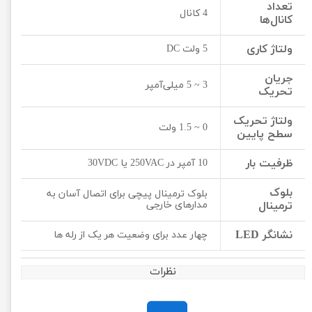
تعداد
4 کانال
کانال‌ها
ولتاژ کاری
5 ولت DC
جریان
3 ~ 5 میلی‌آمپر
تحریک
ولتاژ تحریک
0 ~ 1.5 ولت
سطح پایین
ظرفیت بار
10 آمپر در 250VAC یا 30VDC
بلوک
بلوک ترمینال پیچی برای اتصال آسان به
ترمینال
مدارهای خارجی
نشانگر LED
چهار عدد برای وضعیت هر یک از رله ها
نظرات