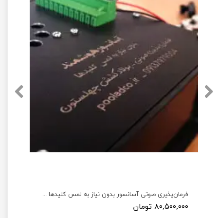
توث جتسون نانو به همراه آنتن Wireless AC8265 WiFi and Bluetooth
فرمان‌پذیری صوتی آسانسور بدون نیاز به لمس کلیدها جهت پیشگیری از بیماری‌ها و کمک به افراد توانخواه
۸۰,۵۰۰,۰۰۰ تومان