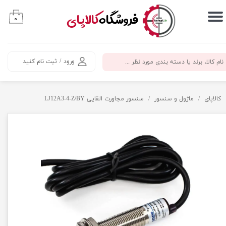
​فروشگاه
کالاپای
۰
حساب کاربری من
تغییر گذر واژه
ورود
/
ثبت نام کنید
سفارشات
خروج از حساب کاربری
کالاپای
ماژول و سنسور
سنسور مجاورت القایی LJ12A3-4-Z/BY