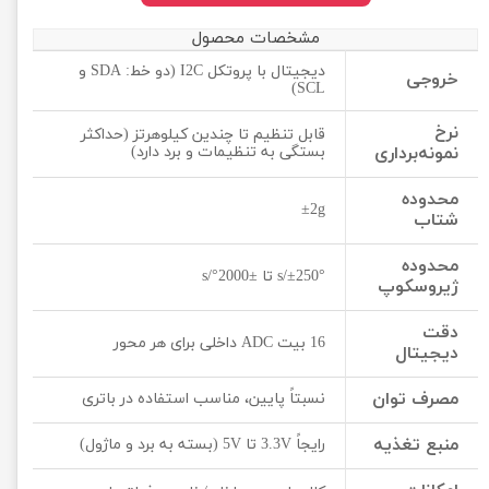
مشخصات محصول
دیجیتال با پروتکل I2C (دو خط: SDA و
خروجی
SCL)
نرخ
قابل تنظیم تا چندین کیلوهرتز (حداکثر
نمونه‌برداری
بستگی به تنظیمات و برد دارد)
محدوده
±2g
شتاب
محدوده
±250°/s تا ±2000°/s
ژیروسکوپ
دقت
16 بیت ADC داخلی برای هر محور
دیجیتال
مصرف توان
نسبتاً پایین، مناسب استفاده در باتری
منبع تغذیه
رایجاً 3.3V تا 5V (بسته به برد و ماژول)