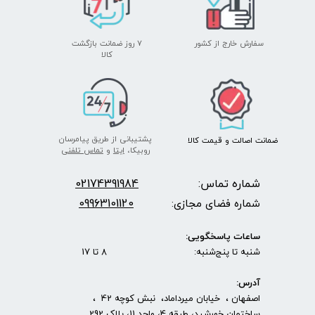
سفارش خارج از کشور
۷ روز ضمانت بازگشت
​​​​​​​کالا
پشتیبانی از طریق پیامرسان
ضمانت اصالت
و قیمت​​​​​​​
کالا ​​​​​​​
روبیکا،
ایتا
و
تماس تلفنی
شماره تماس:
2174391984
0
09963101120
شماره فضای مجازی:
ساعات پاسخگویی:
شنبه تا پنج‌شنبه: 8 تا 17
آدرس:
اصفهان ، خیابان میرداماد، نبش کوچه 42 ،
ساختمان خورشید، طبقه 4، واحد 11، پلاک 292