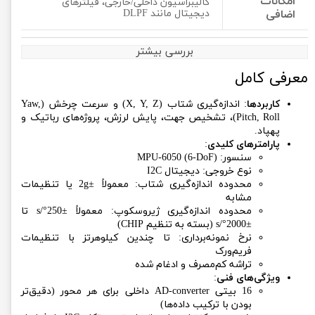
امکانات
کالیبراسیون داخلی/خارجی، فیلترهای
اضافی
دیجیتال مانند DLPF
بررسی بیشتر
معرفی کامل
کاربردها
: اندازه‌گیری شتاب (X, Y, Z) و سرعت چرخش (Yaw,
Pitch, Roll)، تشخیص جهت، پایش لرزش، پروژه‌های رباتیک و
پهپاد.
پارامترهای کلیدی
:
سنسور: MPU-6050 (6-DoF)
نوع خروجی: دیجیتال I2C
محدوده اندازه‌گیری شتاب: معمولاً ±2g یا تنظیمات
مشابه
محدوده اندازه‌گیری ژیروسکوپ: معمولاً ±250°/s تا
±2000°/s (بسته به تنظیم CHIP)
نرخ نمونه‌برداری: تا چندین کیلوهرتز با تنظیمات
فریم‌ورک
تراشه کم‌مصرف و ادغام شده
ویژگی‌های فنی
:
16 بیتی AD-converter داخلی برای هر محور (دقیق‌تر
بودن با ترکیب داده‌ها)