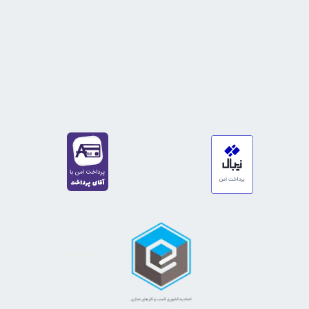
https://sanat.ir/58397
35610
65