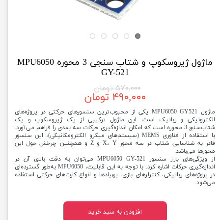
ماژول ژیروسکوپ و شتاب سنجی 3 محوره MPU6050
GY-521
۵۷۰,۰۰۰ تومان
۴۹۰,۰۰۰ تومان
ماژول MPU6050 GY521 یکی از محبوب‌ترین سنسورهای حرکتی در پروژه‌های
الکترونیکی و رباتیک است. این ماژول ترکیبی از یک ژیروسکوپ و یک
شتاب‌سنج 3 محوره است که امکان اندازه‌گیری حرکات سه بعدی را فراهم می‌آورد.
با استفاده از فناوری MEMS (سیستم‌های میکرو الکترومکانیکی)، این سنسور
قادر به شناسایی شتاب در سه محور X، Y و Z و همچنین چرخش حول این
محورها می‌باشد.
از ویژگی‌های بارز سنسور MPU6050 GY-521 می‌توان به دقت بالای آن در
اندازه‌گیری حرکات اشاره کرد. با توجه به این قابلیت، MPU6050 به‌طور گسترده‌ای
در پروژه‌های رباتیکی، کنترلرهای بازی، پهپادها و انواع کارت‌های حرکتی استفاده
می‌شود.
افزودن به سبد خرید