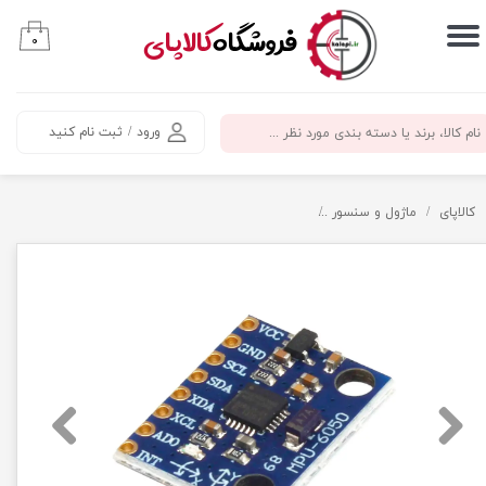
​فروشگاه
کالاپای
۰
حساب کاربری من
تغییر گذر واژه
ورود
/
ثبت نام کنید
سفارشات
خروج از حساب کاربری
کالاپای
ماژول و سنسور
ماژول ژیروسکوپ و شتاب سنجی 3 محوره MPU6050 GY-521