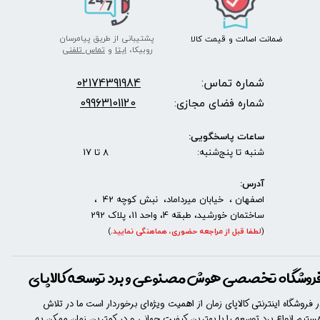
پشتیبانی از طریق پیامرسان
ضمانت اصالت
و قیمت​​​​​​​
کالا ​​​​​​​
روبیکا،
ایتا
و
تماس تلفنی
شماره تماس:
2174391984
0
09963101120
شماره فضای مجازی:
ساعات پاسخگویی:
شنبه تا پنج‌شنبه: 8 تا 17
آدرس:
اصفهان ، خیابان میرداماد، نبش کوچه 42 ،
ساختمان خورشید، طبقه 4، واحد 11، پلاک 292
(
لطفا قبل از مراجعه حضوری، هماهنگی نمایید
.
)
روشگاه تخصصی هوش مصنوعی و برد توسعه کالاپای
ر فروشگاه اینترنتی کالاپای زمان از اهمیت ویژه‌ای برخوردار است ما در تلاش
ستیم انواع برد توسعه را با​​​ بهترین کیفیت جهانی و در کمترین زمان ممکن به