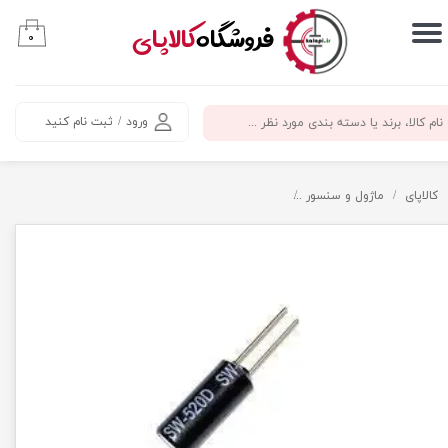
​فروشگاه
کالاپای
۰
حساب کاربری من
تغییر گذر واژه
ورود
/
ثبت نام کنید
سفارشات
خروج از حساب کاربری
کالاپای
ماژول و سنسور
سنسور زاویه - لرزش - شیب SW-520D angle-tilt switch