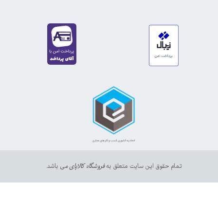
https://sanat.ir/58397
35610
65
تمام حقوق این سایت متعلق به
فروشگاه کالاپای م
ی باشد.