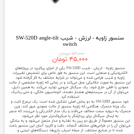
سنسور زاویه - لرزش - شیب SW-520D angle-tilt
switch
۵۲,۰۰۰ تومان
۴۵,۰۰۰ تومان
سنسور زاویه - لرزش - شیب SW-520D یکی از اجزای پرکاربرد در پروژه‌های
الکترونیکی و صنعتی است. این سنسور به طور خاص برای تشخیص تغییرات
زاویه و شیب طراحی شده و می‌تواند در شرایط مختلف به کار گرفته شود.
این سنسور به صورت مکانیکی عمل می‌کند و در زمانی که زاویه مشخصی از حالت
عمودی یا افقی خارج شود، یک سیگنال خروجی تولید می‌کند. به همین دلیل،
می‌توان از آن در سیستم‌های هشدار دهنده، اتوماسیون خانگی، و حتی رباتیک
استفاده کرد.
خود سنسور SW-520D به دو بخش اصلی تشکیل شده است: یک نیمرخ ثابت و
یک وزنه متحرک. هنگامی که زاویه سنسور از حالت عمودی عبور کند، وزن
متحرک به دیواره سمت مخالف می‌افتد و یک مدار الکتریکی را می‌بندد که منجر
به ارسال سیگنال برای پردازشگر یا میکروکنترلر مورد نظر می‌شود.
این سنسور معمولاً از طریق دو پین به تغذیه و مدار متصل می‌شود و به سادگی
می‌توان آن را در طراحی‌های مختلف گنجاند. دقت و کاربرد آسان این سنسور باعث
شده تا در صنایع مختلف، از جمله اسباب بازی‌ها، دستگاه‌های ایمنی و