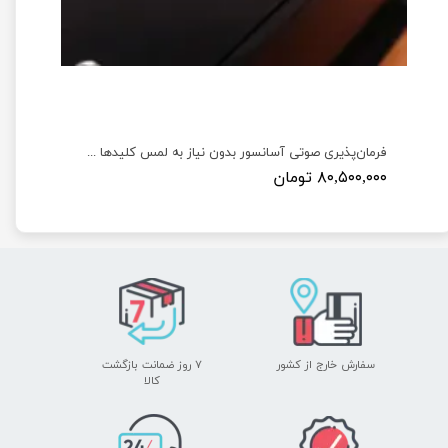
توث جتسون نانو به همراه آنتن Wireless AC8265 WiFi and Bluetooth
فرمان‌پذیری صوتی آسانسور بدون نیاز به لمس کلیدها جهت پیشگیری از بیماری‌ها و کمک به افراد توانخواه
۸۰,۵۰۰,۰۰۰ تومان
سفارش خارج از کشور
۷ روز ضمانت بازگشت
​​​​​​​کالا