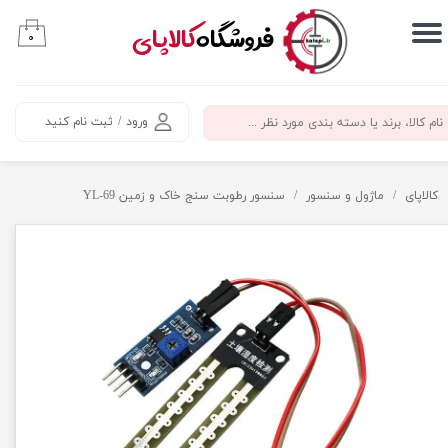
​فروشگاه
کالاپای
۰
حساب کاربری من
تغییر گذر واژه
ورود
/
ثبت نام کنید
سفارشات
خروج از حساب کاربری
کالاپای
ماژول و سنسور
سنسور رطوبت سنج خاک و زمین YL-69