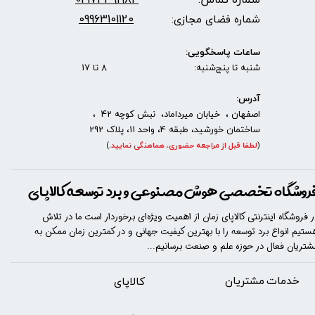
09963101120
شماره فضای مجازی:
ساعات پاسخگویی:
شنبه تا پنج‌شنبه: 8 تا 17
آدرس:
اصفهان ، خیابان میرداماد، نبش کوچه 42 ،
ساختمان خورشید، طبقه 4، واحد 11، پلاک 292
(
لطفا قبل از مراجعه حضوری، هماهنگی نمایید
.
)
روشگاه تخصصی هوش مصنوعی و برد توسعه کالاپای
ر فروشگاه اینترنتی کالاپای زمان از اهمیت ویژه‌ای برخوردار است ما در تلاش
ستیم انواع برد توسعه را با​​​ بهترین کیفیت جهانی و در کمترین زمان ممکن به
شتریان فعال در حوزه علم و صنعت برسانیم...
خدمات مشتریان
​​کالاپای