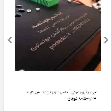
توث جتسون نانو به همراه آنتن Wireless AC8265 WiFi and Bluetooth
فرمان‌پذیری صوتی آسانسور بدون نیاز به لمس کلیدها جهت پیشگیری از بیماری‌ها و کمک به افراد توانخواه
۸۰,۵۰۰,۰۰۰ تومان