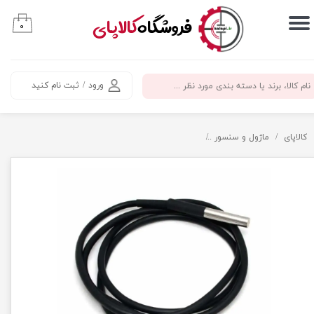
​فروشگاه
کالاپای
۰
حساب کاربری من
تغییر گذر واژه
ورود
/
ثبت نام کنید
سفارشات
خروج از حساب کاربری
کالاپای
ماژول و سنسور
سنسور دما DS1 8b20 ضدآب با پوشش استیل ضد زنگ