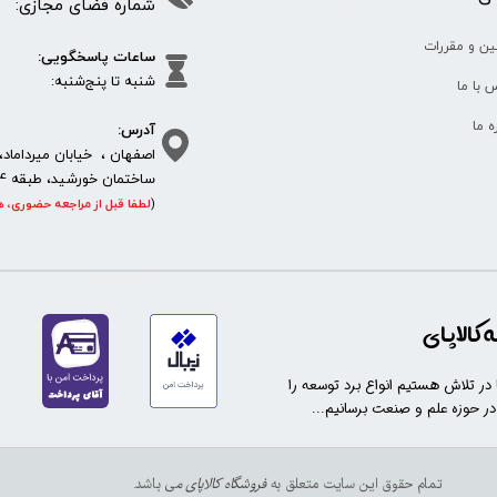
شماره فضای مجازی:
35610
65
ین و مقررات
ساعات پاسخگویی:
شنبه تا پنج‌شنبه
 با ما
آدرس:
ره ما
اصفهان ، خیابان میرداماد، 
ساختمان خورشید، طبقه 4، واحد 11، پلاک 292
(
لطفا قبل از مراجعه حضوری، ه
https://sanat.ir/58397
کالاپای
ا در تلاش هستیم انواع برد توسعه را
 در حوزه علم و صنعت برسانیم...
تمام حقوق این سایت متعلق به
فروشگاه کالاپای م
ی باشد.