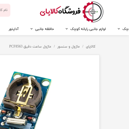
​فروشگاه
کالاپای
کوچک
لوازم جانبی رایانه کوچک
حافظه جانبی
آداپتور
کالاپای
ماژول و سنسور
ماژول ساعت دقیق PCF8563