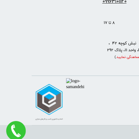
09963101120
: 8 تا 17
نبش کوچه 42 ،
ماهنگی نمایید
.
)