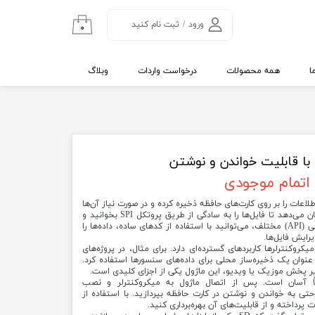
ورود
/
ثبت نام کنید
۰
حساب کاربری من
تغییر گذر واژه
ا
همه محصولات
درخواست واردات
وبلاگ
سفارشات
خروج از حساب
کاربری
اتمام موجودی
 راحتی اطلاعات را بر روی کارت‌های حافظه ذخیره کرده و در صورت نیاز آن‌ها
را بازیابی کنید. این ماژول به شما امکان می‌دهد تا فایل‌ها را به سادگی از طریق پروتکل SPI بخوانید و
بنویسید. از طریق رابط‌های برنامه‌نویسی (API) مختلف، می‌توانید با استفاده از کدهای ساده، داده‌ها را
رایش فایل‌ها.
کی و میکروکنترلرها کاربردهای گسترده‌ای دارد. برای مثال، در پروژه‌های
‌توان از آن به عنوان یک ذخیره‌ساز محلی برای داده‌های سنسورها استفاده کرد.
یر پخش موزیک یا ویدیو، این ماژول یکی از اجزای کلیدی است.
زی ماژول SD نیز نسبتاً آسان است. پس از اتصال ماژول به میکروکنترلر و نصب
راحتی به خواندن و نوشتن در کارت حافظه بپردازید. با استفاده از
رداخته و از قابلیت‌های آن بهره‌برداری کنید.