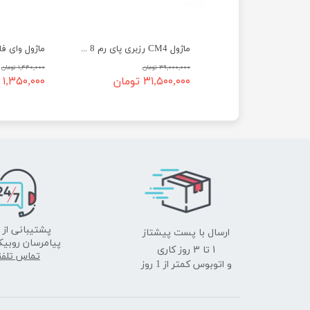
هت PCIe به M.2 رزبری پای ۵ به همراه خنک‌کننده Active Cooler
ماژول CM4 رزبری پای رم 8 مدل Raspberry Pi Compute Module CM4108032
ن
۳۹,۰۰۰,۰۰۰ تومان
۱,۴۴۰,۰۰۰ تومان
 تومان
۳۱,۵۰۰,۰۰۰ تومان
۱,۳۵۰,۰۰۰ تومان
ارسال با پست پیشتاز
پشتیبانی از 
پیامرسان روبیک
​​​​​​​1 تا 3 روز کاری
تماس تلف
و اتوبوس کمتر از 1 روز