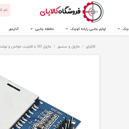
​فروشگاه
کالاپای
کوچک
لوازم جانبی رایانه کوچک
حافظه جانبی
آداپتور
کالاپای
ماژول و سنسور
ماژول SD با قابلیت خواندن و نوشتن