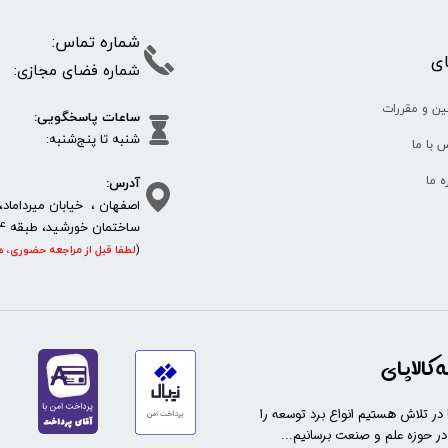
شماره تما
پای
شماره فضای مجازی:
35610
65
ین و مقررات
ساعات پاسخگویی:
شنبه تا پنج‌شنبه
 با ما
آدرس:
ره ما
اصفهان ، خیابان میرداماد، 
ساختمان خورشید، طبقه 4، واحد 11، پلاک 292
(
لطفا قبل از مراجعه حضوری، ه
https://sanat.ir/58397
کالاپای
ا در تلاش هستیم انواع برد توسعه را
 در حوزه علم و صنعت برسانیم...