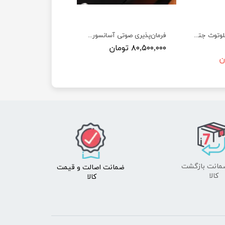
ماژول وای فای و بلوتوث جتسون نانو به همراه آنتن Wireless AC8265 WiFi and Bluetooth
فرمان‌پذیری صوتی آسانسور بدون نیاز به لمس کلیدها جهت پیشگیری از بیماری‌ها و کمک به افراد توانخواه
۸۰,۵۰۰,۰۰۰ تومان
ضمانت اصالت
و قیمت​​​​​​​
​​​​​​​کالا
کالا ​​​​​​​