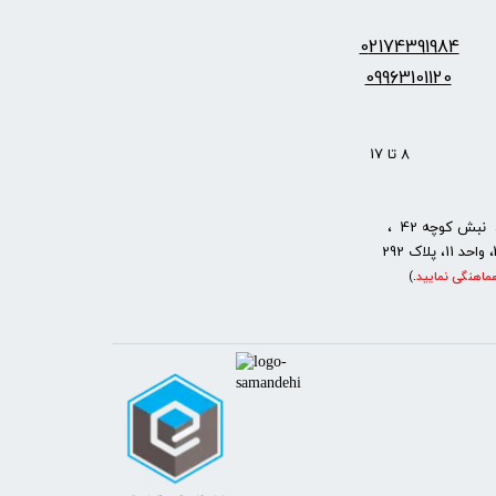
س:
2174391984
0
09963101120
: 8 تا 17
نبش کوچه 42 ،
ماهنگی نمایید
.
)