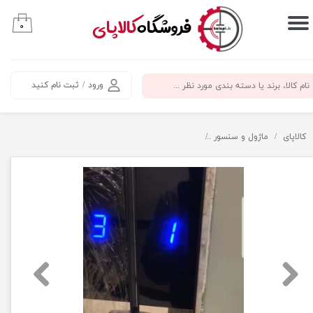
​فروشگاه
کالاپای
۰
حساب کاربری من
تغییر گذر واژه
ورود
/
ثبت نام کنید
سفارشات
خروج از حساب کاربری
کالاپای
ماژول و سنسور
سنسور احضار کابین آسانسور جایگزین شستی فشاری