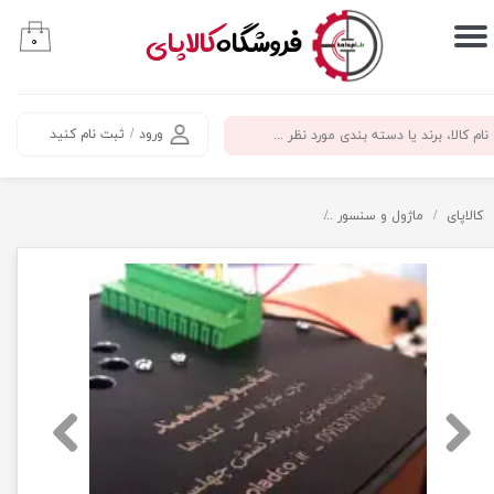
​فروشگاه
کالاپای
۰
حساب کاربری من
تغییر گذر واژه
ورود
/
ثبت نام کنید
سفارشات
خروج از حساب کاربری
کالاپای
ماژول و سنسور
فرمان‌پذیری صوتی آسانسور بدون نیاز به لمس کلیدها جهت