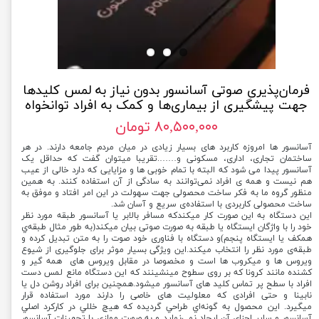
فرمان‌پذیری صوتی آسانسور بدون نیاز به لمس کلیدها
جهت پیشگیری از بیماری‌ها و کمک به افراد توانخواه
۸۰,۵۰۰,۰۰۰ تومان
آسانسور ها امروزه کاربرد های بسیار زیادی در میان مردم جامعه دارند. در هر
ساختمان تجاری، اداری، مسکونی و…….تقریبا میتوان گفت که حداقل یک
آسانسور پیدا می شود که البته با تمام خوبی ها و مزایایی که دارد خالی از عیب
هم نیست و همه ی افراد نمی‌توانند به سادگی از آن استفاده کنند. به همین
منظور گروه ما به فکر ساخت محصولی جهت سهولت در این امر افتاد و موفق به
ساخت محصولی کاربردی با استفاده‌ی سریع و آسان شد.
این دستگاه به این صورت کار میکندکه مسافر بالابر یا آسانسور طبقه مورد نظر
خود را با واژگان ایستگاه یا طبقه به صورت صوتی بیان میکند(به طور مثال طبقه‌‌‌ي
همکف یا ایستگاه پنجم)و دستگاه با فناوری خود صوت را به متن تبدیل کرده و
طبقه‌ی مورد نظر را انتخاب میکند.این ویژگی بسیار موثر برای جلوگیری از شیوع
ویروس ها و میکروب ها است و مخصوصا در مقابل ویروس های همه گیر و
کشنده مانند کرونا که بر روی سطوح مینشینند که این دستگاه مانع لمس دست
افراد با سطح پر تماس کلید های آسانسور میشود.همچنین برای افراد روشن دل یا
نابینا و حتی افرادی که معلولیت های خاصی را دارند مورد استفاده قرار
میگیرد. اين محصول به گونه‌اي طراحي گرديده كه هيچ خللي در كاركرد اصلي
آسانسور و ساير اجزاي آن ايجاد نمي‌نمايد و به صورت موازي با تجهیزات آسانسور