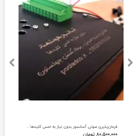
توث جتسون نانو به همراه آنتن Wireless AC8265 WiFi and Bluetooth
فرمان‌پذیری صوتی آسانسور بدون نیاز به لمس کلیدها جهت پیشگیری از بیماری‌ها و کمک به افراد توانخواه
۸۰,۵۰۰,۰۰۰ تومان