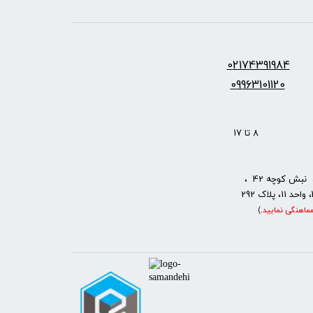
س:
2174391984
0
09963101120
: 8 تا 17
نبش کوچه 42 ،
ماهنگی نمایید
.
)