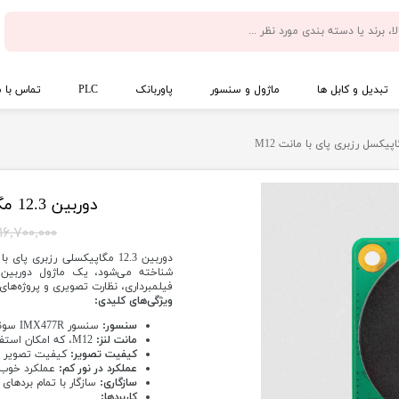
تبدیل و کابل ها
ماژول و سنسور
پاوربانک
PLC
تماس با م
دوربین 12.3 مگاپیکسل رزبری پای با مانت M12
۱۶,۷۰۰,۰۰۰ تومان
شناخته می‌شود، یک ماژول دوربین 
فیلمبرداری، نظارت تصویری و پروژه‌ه
ویژگی‌های کلیدی:
سنسور:
سنسور IMX477R سونی با رزولوشن 12.3 مگاپیکسل
مانت لنز:
M12، که امکان استفاده از لنزهای متنوع با این مانت را فراهم می‌کند.
کیفیت تصویر:
کیفیت تصویر بال
عملکرد در نور کم:
عملکرد خوب د
سازگاری:
سازگار با تمام بردهای 
کاربردها: