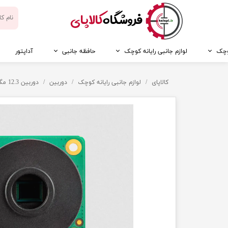
​فروشگاه
کالاپای
کوچک
لوازم جانبی رایانه کوچک
حافظه جانبی
آداپتور
کالاپای
لوازم جانبی رایانه کوچک
دوربین
دوربین 12.3 مگاپیکسل رزبری پای با مانت M12