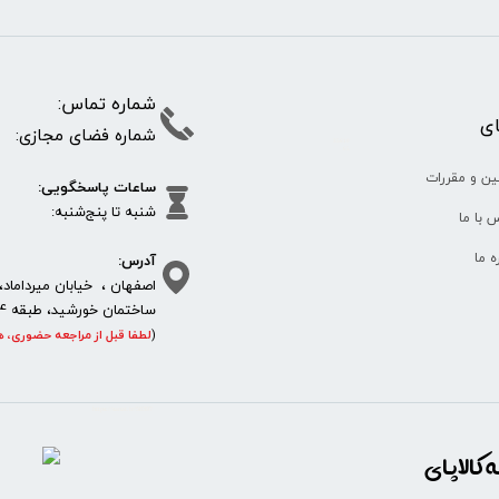
شماره تما
پای
شماره فضای مجازی:
35610
65
ین و مقررات
ساعات پاسخگویی:
شنبه تا پنج‌شنبه
 با ما
آدرس:
ره ما
اصفهان ، خیابان میرداماد، 
ساختمان خورشید، طبقه 4، واحد 11، پلاک 292
(
لطفا قبل از مراجعه حضوری، ه
https://sanat.ir/58397
کالاپای