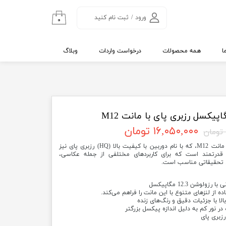
ورود
/
ثبت نام کنید
۰
حساب کاربری من
تغییر گذر واژه
ا
همه محصولات
درخواست واردات
وبلاگ
سفارشات
خروج از حساب
کاربری
۱۶,۰۵۰,۰۰۰ تومان
دوربین 12.3 مگاپیکسلی رزبری پای با مانت M12، که با نام دوربین با کیفیت بالا (HQ) رزبری پای نیز
قدرتمند است که برای کاربردهای مختلفی از جمله عکاسی،
ای تحقیقاتی مناسب است.
ا با جزئیات دقیق و رنگ‌های زنده
ر نور کم به دلیل اندازه پیکسل بزرگتر
رزبری پای