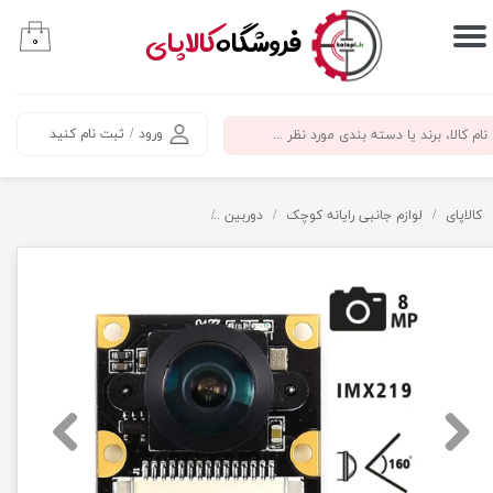
​فروشگاه
کالاپای
۰
حساب کاربری من
تغییر گذر واژه
ورود
/
ثبت نام کنید
سفارشات
خروج از حساب کاربری
کالاپای
لوازم جانبی رایانه کوچک
دوربین
دوربین 8 مگاپیکسل IMX219 زاویه دید 160 با قابلیت IR دید در شب