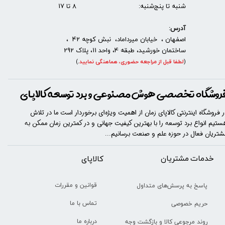
شنبه تا پنج‌شنبه: 8 تا 17
آدرس:
اصفهان ، خیابان میرداماد، نبش کوچه 42 ،
ساختمان خورشید، طبقه 4، واحد 11، پلاک 292
(
لطفا قبل از مراجعه حضوری، هماهنگی نمایید
.
)
روشگاه تخصصی هوش مصنوعی و برد توسعه کالاپای
ر فروشگاه اینترنتی کالاپای زمان از اهمیت ویژه‌ای برخوردار است ما در تلاش
ستیم انواع برد توسعه را با​​​ بهترین کیفیت جهانی و در کمترین زمان ممکن به
شتریان فعال در حوزه علم و صنعت برسانیم...
خدمات مشتریان
​​کالاپای
قوانین و مقررات
پاسخ به پرسش‌های متداول
تماس با ما
حریم خصوصی
درباره ما
روند مرجوعی کالا و بازگشت وجه