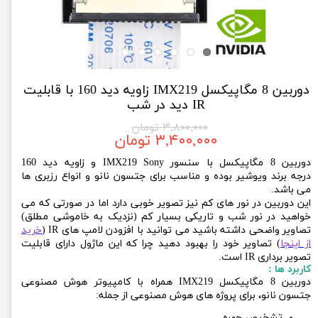
دوربین 8 مگاپیکسل IMX219 زاویه دید 160 با قابلیت
IR دید در شب
۳,۸۰۰,۰۰۰ تومان
۳,۴۰۰,۰۰۰ تومان
دوربین 8 مگاپیکسل با سنسور IMX219 Sony و زاویه دید 160
درجه برند ویوشیر بوده و مناسب برای جتسون نانو و انواع رزبری ها
می باشد.
این دوربین در نور های کم نیز تصویر خوبی دارد اما در صورتی که می
خواهید در نور شب و تاریکی بسیار کم (نزدیک به خاموشی مطلق)
تصاویر واضحی داشته باشید می توانید با افزودن لامپ های IR (
خرید
از اینجا
) تصاویر خود را بهبود دهید چرا که این ماژول دارای قابلیت
تصویر برداری IR است.
کاربرد ها :
دوربین 8 مگاپیکسل IMX219 همراه با کامپیوتر هوش مصنوعی
جتسون نانو، برای پروژه های هوش مصنوعی از جمله:
تشخیص چهره