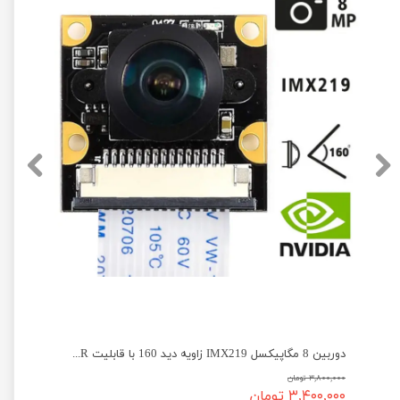
دوربین 8 مگاپیکسل IMX219 زاویه دید 160 با قابلیت IR دید در شب
۳,۸۰۰,۰۰۰ تومان
۳,۴۰۰,۰۰۰ تومان