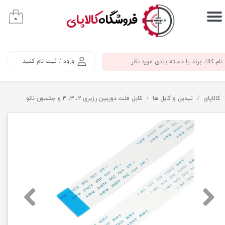
​فروشگاه
کالاپای
۰
حساب کاربری من
تغییر گذر واژه
ورود
/
ثبت نام کنید
سفارشات
خروج از حساب کاربری
کالاپای
تبدیل و کابل ها
کابل فلت دوربین رزبری ۲، ۳، ۴ و جتسون نانو