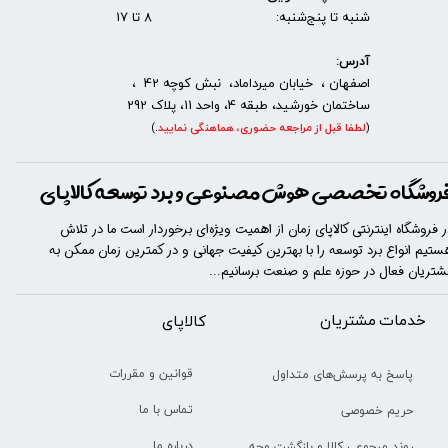
شنبه تا پنج‌شنبه: 8 تا 17
آدرس:
اصفهان ، خیابان میرداماد، نبش کوچه 42 ،
ساختمان خورشید، طبقه 4، واحد 11، پلاک 292
(
لطفا قبل از مراجعه حضوری، هماهنگی نمایید
.
)
روشگاه تخصصی هوش مصنوعی و برد توسعه کالاپای
ر فروشگاه اینترنتی کالاپای زمان از اهمیت ویژه‌ای برخوردار است ما در تلاش
ستیم انواع برد توسعه را با​​​ بهترین کیفیت جهانی و در کمترین زمان ممکن به
شتریان فعال در حوزه علم و صنعت برسانیم...
خدمات مشتریان
​​کالاپای
قوانین و مقررات
پاسخ به پرسش‌های متداول
تماس با ما
حریم خصوصی
درباره ما
روند مرجوعی کالا و بازگشت وجه