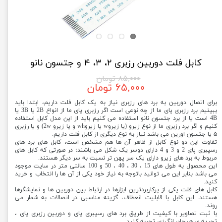
کابل فلت دوربین رزبری ۲، ۳، ۴ و جتسون نانو
۸۵,۰۰۰ تومان
۶۵,۰۰۰ تومان
برای اتصال دوربین به برد های رزبری نیاز به یک کابل فلت داریم، ابتدا باید
ببینیم برد رزبری پای ما از چه نوعی است اگر رزبری پای ما از انواع 2B یا 3B یا
4B است یا از برد جتسون نانو استفاده می کنیم باید از این مدل کابل استفاده
کنیم و اگر برد رزبری ما از نوع زیرو (یا زیروw یا زیروwh و یا زیرو 2w) و یا رزبری
۵ یا جتسون اورین می باشد نیاز به نوع دیگری از کابل فلت داریم.
تفاوت این دو نوع کابل از ظاهر آن ها هم مشخص است، کابل های برد های
رسپبری پای 2 و 3 و 4 دارای دوسر یک شکل می باشند؛ در صورتی که کابل های
مربوط به برد های زیرو دارای یک سر پهن تر نسبت به سر دیگر هستند.
این محصول به طول های 15 ، 30 ، 40 ، 50 و 100 سانتی متر در سایت موجود
می باشد بنابر این می توانید باتوجه به نیاز خود یکی از آن ها را انتخاب و خرید
کنید.
کابل های فلت یکی از پرکاربردترین ابزارها در ارتباط بین دوربین ها و نمایشگرها
هستند. این کابل با قابلیت انعطاف، گزینه مناسبی در اتصالات به شمار می
روند.
با ثبت تصاویر با کیفیت از طریق برد های رسپبری پای و دوربین رزبری پای ،
تجریه ی هیجان انگیزی تجربه کنید.