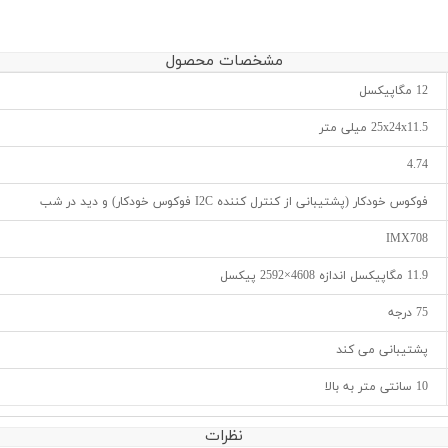
مشخصات محصول
12 مگاپیکسل
25x24x11.5 میلی متر
4.74
فوکوس خودکار (پشتیبانی از کنترل کننده I2C فوکوس خودکار) و دید در شب
IMX708
11.9 مگاپیکسل اندازه 4608×2592 پیکسل
75 درجه
پشتیبانی می کند
10 سانتی متر به بالا
نظرات