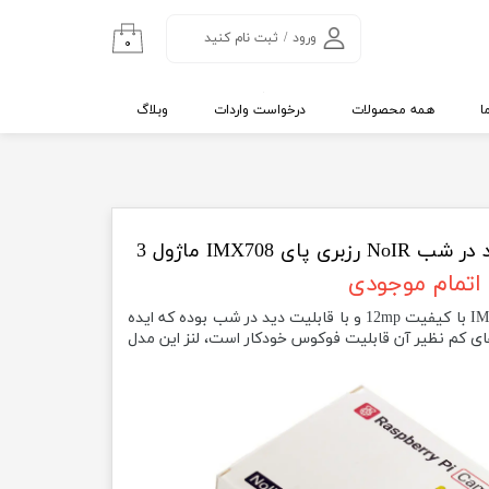
ورود
/
ثبت نام کنید
۰
حساب کاربری من
تغییر گذر واژه
ا
همه محصولات
درخواست واردات
وبلاگ
سفارشات
خروج از حساب
کاربری
اتمام موجودی
دوربین V3 مجهز به سنسور IMX708 با کیفیت 12mp و با قابلیت دید در شب بوده که ایده
 های کم نظیر آن قابلیت فوکوس خودکار است، لنز این مدل