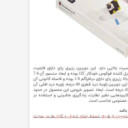
یت و حساسیت بالایی دارد. این دوربین رزبری پای دارای قابلیت
HDR است. این محصول دارای کنترل کننده فوکوس خودکار I2C بوده و ابعاد سنسور آن 7.4
میلی متر است. دوربین رزولوشن بالا رزبری پای دارای دیافراگم 1.8 بوده و فاصله کانونی آن
4.74 میلی متر است. همچنین در این دوربین زاویه دید قطری 40 درجه، زاویه دید افقی آن
66 درجه و زاویه دید عمودی آن 41 درجه است. ابعاد تصویر خروجی این محصول در حدود
 برای کاربردهایی نظیر نظارت، یادگیری ماشینی و استفاده در
وش مصنوعی مناسب است.
باشد
 دوربین از طریق دسته بندی تبدیل و کابل ها در سایت