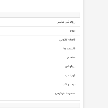
رزولوشن عکس
ابعاد
فاصله کانونی
قابلیت ها
سنسور
رزولوشن
زاویه دید
دید در شب
محدوده فوکوس