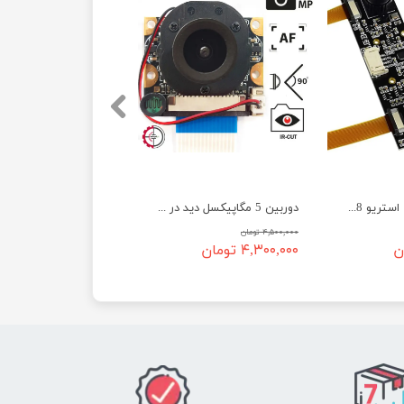
دوربین دو چشمی استریو 8 مگاپیکسل IMX219
دوربین 5 مگاپیکسل دید در روز و شب اتوماتیک IR-cut رزبری پای
۴,۵۰۰,۰۰۰ تومان
۴,۳۰۰,۰۰۰ تومان