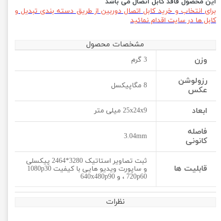
این محصول فاقد کابل اتصال می باشد
برای انتخاب و خرید کابل اتصال دوربین از طریق دسته بندی تبدیل و
کابل ها در سایت اقدام نمائید
مشخصات محصول
وزن
3 گرم
رزولوشن
8 مگاپیکسل
عکس
ابعاد
25x24x9 میلی متر
فاصله
3.04mm
کانونی
ثبت تصاویر استاتیک 3280*2464 پیکسلی
قابلیت ها
و ساپورت ویدیو هایی با کیفیت 1080p30
، 720p60 و 640x480p90
نظرات