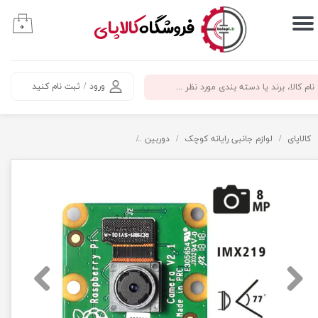
​فروشگاه
کالاپای
۰
حساب کاربری من
تغییر گذر واژه
ورود
/
ثبت نام کنید
سفارشات
خروج از حساب کاربری
کالاپای
لوازم جانبی رایانه کوچک
دوربین
دوربین 8 مگاپیکسل رزبری پای IMX219 ورژن 2.1