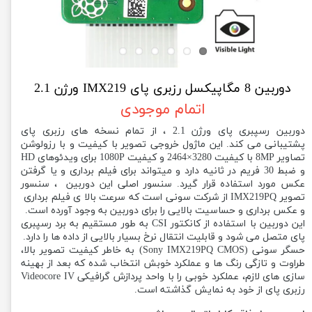
دوربین 8 مگاپیکسل رزبری پای IMX219 ورژن 2.1
اتمام موجودی
دوربین رسپبری پای ورژن 2.1 ، از تمام نسخه های رزبری پای
پشتیبانی می کند. این ماژول خروجی تصویر با کیفیت و با رزولوشن
تصاویر 8MP با کیفیت 3280×2464 و کیفیت 1080P برای ویدئوهای HD
و ضبط 30 فریم در ثانیه دارد و میتواند برای فیلم برداری و یا گرفتن
عکس مورد استفاده قرار گیرد. سنسور اصلی این دوربین ، سنسور
تصویر IMX219PQ از شرکت سونی است که سرعت بالا ی فیلم برداری
و عکس برداری و حساسیت بالایی را برای دوربین به وجود آورده است.
این دوربین با استفاده از کانکتور CSI به طور مستقیم به برد رسپبری
پای متصل می شود و قابلیت انتقال نرخ بسیار بالایی از داده ها را دارد.
حسگر سونی (Sony IMX219PQ CMOS) به خاطر کیفیت تصویر بالا،
طراوت و تازگی رنگ ها و عملکرد خوبش انتخاب شده که بعد از بهینه
سازی های لازم، عملکرد خوبی را با واحد پردازش گرافیکی Videocore IV
رزبری پای از خود به نمایش گذاشته است.