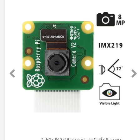
دوربین 8 مگاپیکسل رزبری پای IMX219 ماژول 2