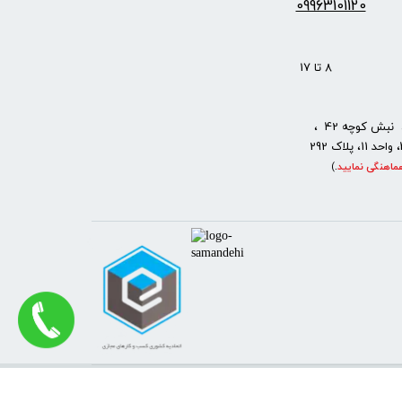
09963101120
: 8 تا 17
نبش کوچه 42 ،
ماهنگی نمایید
.
)