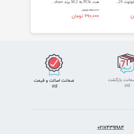
ماژول وای فای و بلوتوث ESP32S (38 پین)
هت PCIe به M.2 برند Waveshare برای رزبری Cm4
۸۵۰,۰۰۰ تومان
۶۹۰,۰۰۰ تومان
ضمانت اصالت
و قیمت​​​​​​​
​​​​​​​کالا
کالا ​​​​​​​
س:
2174391984
0