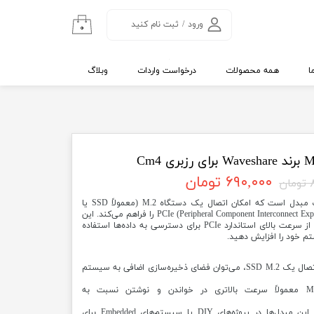
ورود
/
ثبت نام کنید
۰
حساب کاربری من
تغییر گذر واژه
ا
همه محصولات
درخواست واردات
وبلاگ
سفارشات
خروج از حساب
کاربری
۶۹۰,۰۰۰ تومان
ن
هت PCIe به M.2 برند Waveshare یک مبدل است که امکان اتصال یک دستگاه M.2 (معمولاً SSD یا
کارت‌های توسعه دیگر) به واسطه PCIe (Peripheral Component Interconnect Express) را فراهم می‌کند. این
مبدل به شما این امکان را می‌دهد که از سرعت بالای استاندارد PCIe برای دسترسی به داده‌ها استفاده
م خود را افزایش دهید.
افزایش فضای ذخیره‌سازی: با اتصال یک SSD M.2، می‌توان فضای ذخیره‌سازی اضافی به سیستم
افزایش سرعت: SSDهای M.2 معمولاً سرعت بالاتری در خواندن و نوشتن نسبت به
استفاده در پروژه‌های توسعه: این مبدل‌ها در پروژه‌های DIY یا سیستم‌های Embedded برای