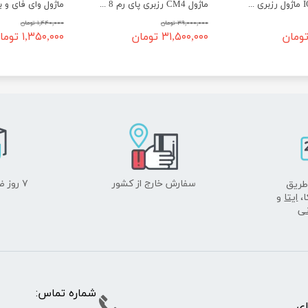
برد توسعه IO ماژول رزبری 4 Raspberry PI CM4 IO Board
ماژول CM4 رزبری پای رم 8 مدل Raspberry Pi Compute Module CM4108032
۳۹,۰۰۰,۰۰۰ تومان
۱,۴۴۰,۰۰۰ تومان
۳۱,۵۰۰,۰۰۰ تومان
۱,۳۵۰,۰۰۰ تومان
سفارش خارج از کشور
۷ روز ضمانت بازگشت
طریق
ا،
ایتا
و
نی
شماره تما
پای