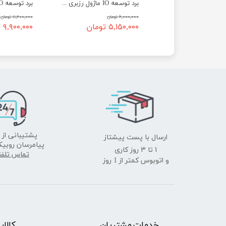
ماژول CM4 رزبری پای رم 4 مدل Raspberry Pi Compute Module CM4104032
برد توسعه IO ماژول رزبری 4 مدل Waveshare CM4-IO-BASE-A
مان
۶,۰۰۰,۰۰۰ تومان
۱۱,۲۰۰,۰۰۰ تومان
۲ تومان
۵,۱۵۰,۰۰۰ تومان
۹,۹۰۰,۰۰۰ تومان
ارسال با پست پیشتاز
پشتیبانی از 
پیامرسان روبیک
​​​​​​​1 تا 3 روز کاری
تماس تلف
و اتوبوس کمتر از 1 روز
خدمات مشتریان
​​کالا