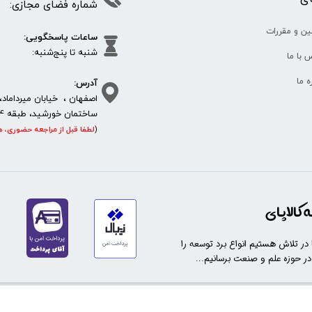
شماره فضای مجازی:
35610
65
ین و مقررات
ساعات پاسخگویی:
شنبه تا پنج‌شنبه
 با ما
آدرس:
ره ما
اصفهان ، خیابان میرداماد، 
ساختمان خورشید، طبقه 4، واحد 11، پلاک 292
(
لطفا قبل از مراجعه حضوری، ه
https://sanat.ir/58397
کالاپای
ا در تلاش هستیم انواع برد توسعه را
 در حوزه علم و صنعت برسانیم...
تمام حقوق این سایت متعلق به
فروشگاه کالاپای م
ی باشد.