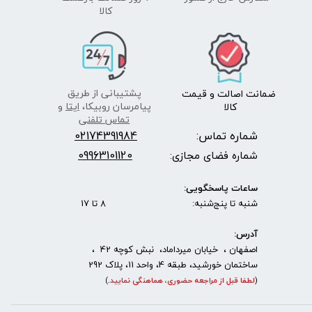
​​​​​​​کالا
پشتیبانی از طریق
ضمانت اصالت
و قیمت​​​​​​​
پیامرسان روبیکا،
ایتا
و
کالا ​​​​​​​
تماس تلفنی
شماره تماس:
2174391984
0
09963101120
شماره فضای مجازی:
ساعات پاسخگویی:
شنبه تا پنج‌شنبه: 8 تا 17
آدرس:
اصفهان ، خیابان میرداماد، نبش کوچه 42 ،
ساختمان خورشید، طبقه 4، واحد 11، پلاک 292
(
لطفا قبل از مراجعه حضوری، هماهنگی نمایید
.
)