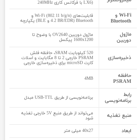
میکروکنترلر
LX6) با فرکانس کاری 240MHz
Wi-Fi و
قابلیت‌های Wi-Fi (802.11 b/g/n) و
Bluetooth
Bluetooth (4.2 BR/EDR و BLE) یکپارچه
ماژول
ماژول دوربین OV2640 با وضوح تا
دوربین
1600x1200 پیکسل
520 کیلوبایت SRAM، حافظه فلش
ذخیره‌سازی
PSRAM خارجی 2 تا 8 مگابایت و اسلات
کارت microSD برای ذخیره‌سازی خارجی
حافظه
4MB
PSRAM
رابط
برنامه‌نویسی از طریق USB-TTL مبدل
برنامه‌نویسی
می‌تواند از طریق منبع 5V خارجی تغذیه
منبع تغذیه
شود
ابعاد
40x27 میلی متر