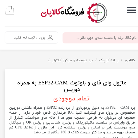
​فروشگاه
کالاپای
۰
حساب کاربری من
تغییر گذر واژه
ورود
/
ثبت نام کنید
سفارشات
خروج از حساب کاربری
کالاپای
رایانه کوچک
برد توسعه و میکرو کنترلر
ماژول وای فای و بلوتوث ESP32-CAM به همراه دوربین
ماژول وای فای و بلوتوث ESP32-CAM به همراه
دوربین
اتمام موجودی
برد ESP32 – CAM به دلیل برخورداری از پردازنده ESP32 و همراه داشتن دوربین
مخصوص در پروژه های اینترنت اشیا IOT طرفداران خاص خود را دارد. از جمله
مصارف آن می‌توان به طراحی اسمارت هوم ها ( خانه های هوشمند، کنترل از
طریق وایرلس در صنعت، مانیتورینگ وایرلس، شناسایی وایرلس QR و سیگنال
های موقعیت یابی بر اساس وایرلس استفاده کرد. این ماژول از CPU 32 bit کم
مصرف بهره می‌برد و حداکثر سرعت کلاک تا 160 مگاهرتز می‌باشد.