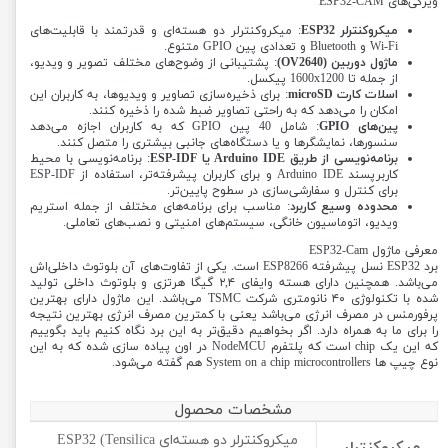
ویژگی‌های ESP32-CAM
میکروکنترلر ESP32
: میکروکنترلر دو هسته‌ای و قدرتمند با قابلیت‌های
Wi-Fi و Bluetooth و تعدادی پین GPIO متنوع.
ماژول دوربین (OV2640)
: پشتیبانی از وضوح‌های مختلف تصویر و ویدیو،
از جمله تا 1600x1200 پیکسل.
اسلات کارت microSD
: برای ذخیره‌سازی تصاویر و ویدیوها، به کاربران این
امکان را می‌دهد که به راحتی تصاویر ضبط شده را ذخیره کنند.
پین‌های GPIO
: شامل 40 پین GPIO که به کاربران اجازه می‌دهد
سنسورها، نمایشگرها و یا دستگاه‌های جانبی بیشتری را متصل کنند.
برنامه‌نویسی از طریق Arduino IDE یا ESP-IDF
: برنامه‌نویسی با محیط
کاربرپسند Arduino IDE و برای کاربران پیشرفته‌تر، استفاده از ESP-IDF
برای کنترل و سفارشی‌سازی در سطوح پایین‌تر.
محدوده وسیع کاربرد
: مناسب برای برنامه‌های مختلف از جمله استریم
ویدیو، اتوماسیون خانگی، سیستم‌های امنیتی و نصب‌های تعاملی.
معرفی ماژول ESP32-Cam
برد ESP32 نسل پیشرفته ESP8266 است. یکی از تفاوت‌های آن بلوتوث داخلی‌اش
می‌باشد. همچنین دارای هسته وایفای ۲,۴ گیگا هرتزی و بلوتوث داخلی تولید
شده با تکنولوژی ۴۰ نانومتری شرکت TSMC می‌باشد. این ماژول دارای بهترین
پرفورمنس در مصرف انرژی می‌باشد یعنی با کمترین مصرف انرژی بهترین نتیجه
را برای ما به همراه دارد. اگر بخواهیم دقیق‌تر به این برد نگاه کنیم باید بگوییم
که این یک chip است که پلتفرم NodeMCU در اون پیاده سازی شده که به این
نوع چیپ ها System on a chip microcontrollers هم گفته می‌شود.
مشخصات محصول
میکروکنترلر دو هسته‌ای ESP32 (Tensilica