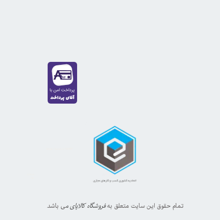
https://sanat.ir/58397
35610
65
تمام حقوق این سایت متعلق به
فروشگاه کالاپای م
ی باشد.