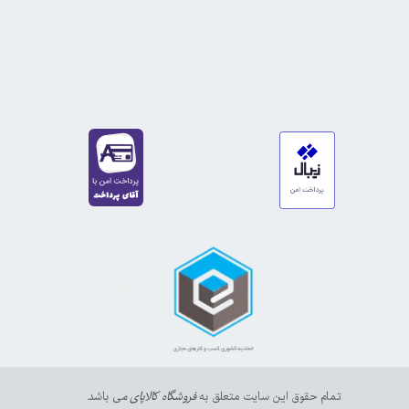
https://sanat.ir/58397
35610
65
تمام حقوق این سایت متعلق به
فروشگاه کالاپای م
ی باشد.