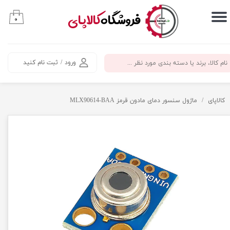
​فروشگاه
کالاپای
۰
حساب کاربری من
تغییر گذر واژه
ورود
/
ثبت نام کنید
سفارشات
خروج از حساب کاربری
کالاپای
ماژول سنسور دمای مادون قرمز MLX90614-‌BAA