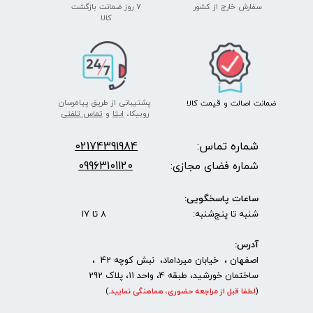
سفارش خارج از کشور
۷ روز ضمانت بازگشت
​​​​​​​کالا
پشتیبانی از طریق پیامرسان
ضمانت اصالت
و قیمت​​​​​​​
کالا ​​​​​​​
روبیکا،
ایتا
و
تماس تلفنی
شماره تماس:
2174391984
0
09963101120
شماره فضای مجازی:
ساعات پاسخگویی:
شنبه تا پنج‌شنبه: 8 تا 17
آدرس:
اصفهان ، خیابان میرداماد، نبش کوچه 42 ،
ساختمان خورشید، طبقه 4، واحد 11، پلاک 292
(
لطفا قبل از مراجعه حضوری، هماهنگی نمایید
.
)