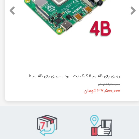
رزبری پای 4B رم 8 گیگابایت - برد رسپبری پای 4B رم 8Gb
۴۹,۷۰۰,۰۰۰ تومان
۳۷,۵۰۰,۰۰۰ تومان