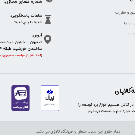
شماره فضای مجازی:
35610
65
ین و مقررات
ساعات پاسخگویی:
شنبه تا پنج‌شنبه
 با ما
آدرس:
ره ما
اصفهان ، خیابان میرداماد، 
ساختمان خورشید، طبقه 4، واحد 11، پلاک 292
(
لطفا قبل از مراجعه حضوری، ه
https://sanat.ir/58397
کالاپای
ا در تلاش هستیم انواع برد توسعه را
 در حوزه علم و صنعت برسانیم...
تمام حقوق این سایت متعلق به
فروشگاه کالاپای م
ی باشد.