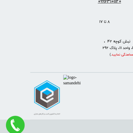
09963101120
: 8 تا 17
نبش کوچه 42 ،
ماهنگی نمایید
.
)