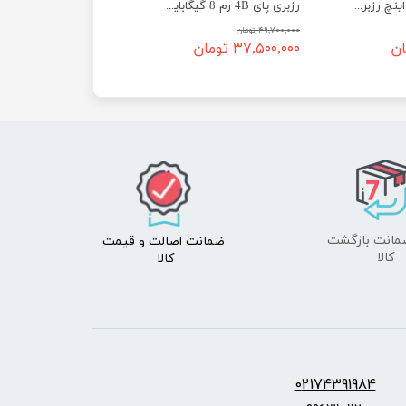
نمایشگر لمسی 7 اینچ رزبری پای Raspberry Pi – اورجینال
رزبری پای 4B رم 8 گیگابایت - برد رسپبری پای 4B رم 8Gb
۴۹,۷۰۰,۰۰۰ تومان
۳۷,۵۰۰,۰۰۰ تومان
ضمانت اصالت
و قیمت​​​​​​​
​​​​​​​کالا
کالا ​​​​​​​
س:
2174391984
0