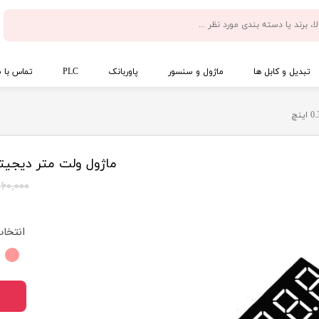
تبدیل و کابل ها
ماژول و سنسور
پاوربانک
PLC
تماس با م
ماژول ولت متر دیجیتال 0 تا 30 ولت DC سه سیمه 36
۱۶۰,۰۰۰ توما
انتخا