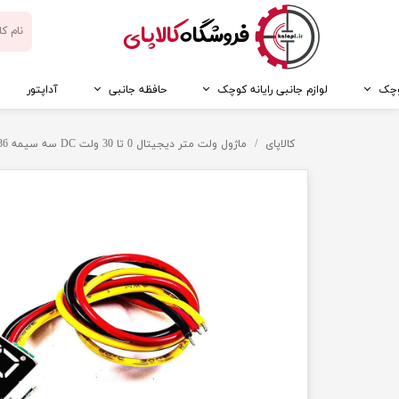
​فروشگاه
کالاپای
کوچک
لوازم جانبی رایانه کوچک
حافظه جانبی
آداپتور
کالاپای
ماژول ولت متر دیجیتال 0 تا 30 ولت DC سه سیمه 0.36 اینچ