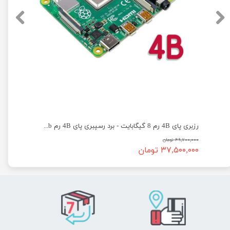
رزبری پای 4B رم 8 گیگابایت - برد رسپبری پای 4B رم 8Gb
۴۹,۷۰۰,۰۰۰ تومان
۳۷,۵۰۰,۰۰۰ تومان