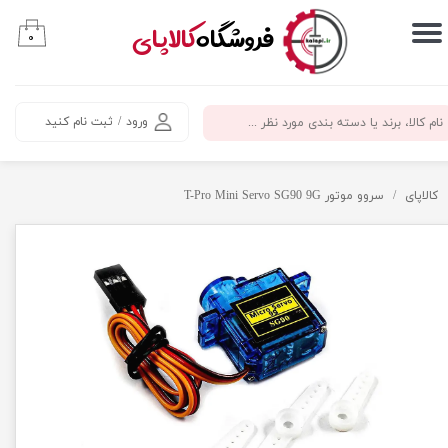
​فروشگاه
کالاپای
۰
حساب کاربری من
تغییر گذر واژه
ورود
/
ثبت نام کنید
سفارشات
خروج از حساب کاربری
کالاپای
سروو موتور T-Pro Mini Servo SG90 9G