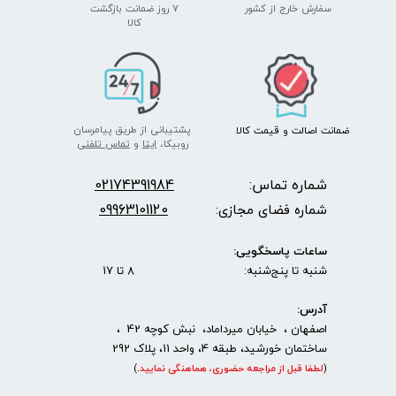
سفارش خارج از کشور
۷ روز ضمانت بازگشت
​​​​​​​کالا
پشتیبانی از طریق پیامرسان
ضمانت اصالت
و قیمت​​​​​​​
کالا ​​​​​​​
روبیکا،
ایتا
و
تماس تلفنی
شماره تماس:
2174391984
0
09963101120
شماره فضای مجازی:
ساعات پاسخگویی:
شنبه تا پنج‌شنبه: 8 تا 17
آدرس:
اصفهان ، خیابان میرداماد، نبش کوچه 42 ،
ساختمان خورشید، طبقه 4، واحد 11، پلاک 292
(
لطفا قبل از مراجعه حضوری، هماهنگی نمایید
.
)