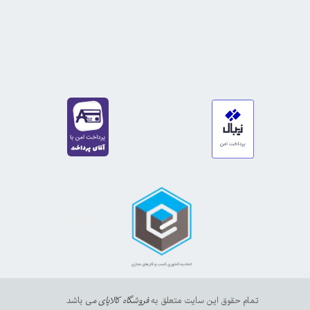
https://sanat.ir/58397
35610
65
تمام حقوق این سایت متعلق به
فروشگاه کالاپای م
ی باشد.