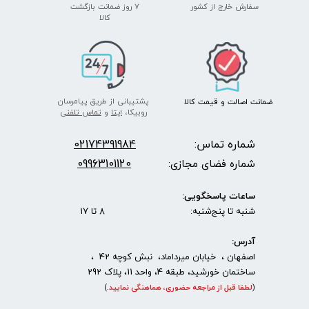
سفارش خارج از کشور
۷ روز ضمانت بازگشت
​​​​​​​کالا
پشتیبانی از طریق پیامرسان
ضمانت اصالت
و قیمت​​​​​​​
کالا ​​​​​​​
روبیکا،
ایتا
و
تماس تلفنی
شماره تماس:
2174391984
0
09963101120
شماره فضای مجازی:
ساعات پاسخگویی:
شنبه تا پنج‌شنبه: 8 تا 17
آدرس:
اصفهان ، خیابان میرداماد، نبش کوچه 42 ،
ساختمان خورشید، طبقه 4، واحد 11، پلاک 292
(
لطفا قبل از مراجعه حضوری، هماهنگی نمایید
.
)