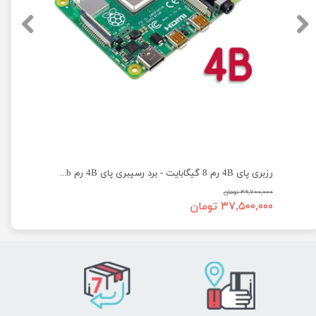
رزبری پای 4B رم 8 گیگابایت - برد رسپبری پای 4B رم 8Gb
۴۹,۷۰۰,۰۰۰ تومان
۳۷,۵۰۰,۰۰۰ تومان