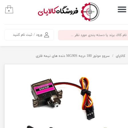
​فروشگاه
کالاپای
۰
حساب کاربری من
تغییر گذر واژه
ورود
/
ثبت نام کنید
سفارشات
خروج از حساب کاربری
کالاپای
سروو موتور 180 درجه MG90S دنده های نیمه فلزی