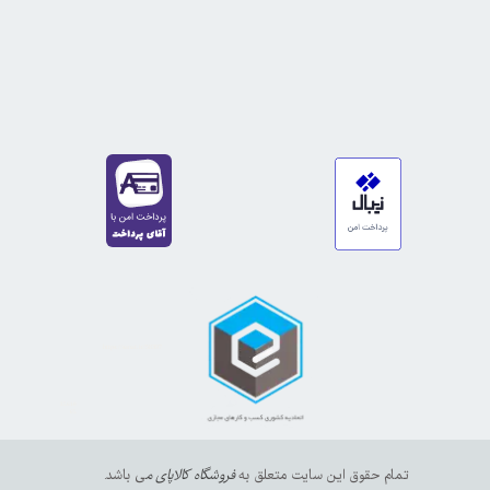
https://sanat.ir/58397
35610
65
تمام حقوق این سایت متعلق به
فروشگاه کالاپای م
ی باشد.