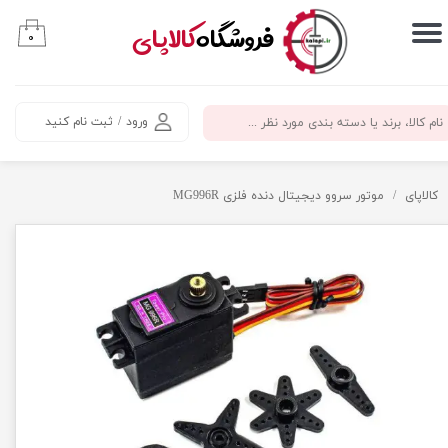
​فروشگاه
کالاپای
۰
حساب کاربری من
تغییر گذر واژه
ورود
/
ثبت نام کنید
سفارشات
خروج از حساب کاربری
کالاپای
موتور سروو دیجیتال دنده فلزی MG996R