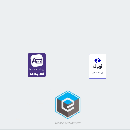
https://sanat.ir/58397
35610
65