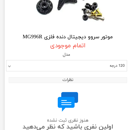
موتور سروو دیجیتال دنده فلزی MG996R
اتمام موجودی
مدل
120 درجه
نظرات
هنوز نظری ثبت نشده
اولین نفری باشید که نظر می‌دهید