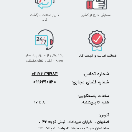
سفارش خارج از کشور
۷ روز ضمانت بازگشت
​​​​​​​کالا
پشتیبانی از طریق پیامرسان
ضمانت اصالت
و قیمت​​​​​​​
کالا ​​​​​​​
روبیکا،
ایتا
و
تماس تلفنی
شماره تماس:
2174391984
0
09963101120
شماره فضای مجازی:
ساعات پاسخگویی:
شنبه تا پنج‌شنبه: 8 تا 17
آدرس:
اصفهان ، خیابان میرداماد، نبش کوچه 42 ،
ساختمان خورشید، طبقه 4، واحد 11، پلاک 292