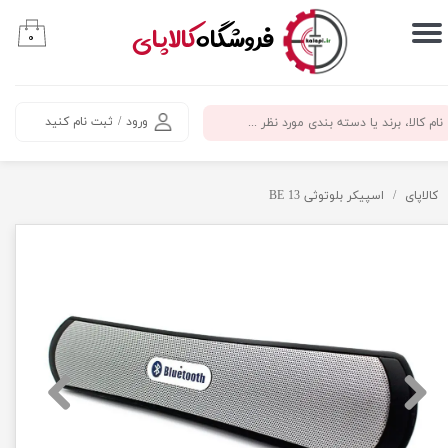
​فروشگاه
کالاپای
۰
حساب کاربری من
تغییر گذر واژه
ورود
/
ثبت نام کنید
سفارشات
خروج از حساب کاربری
کالاپای
اسپیکر بلوتوثی BE 13