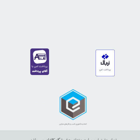
https://sanat.ir/58397
35610
65