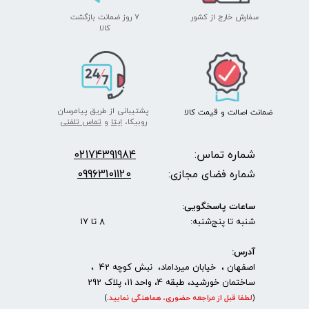
★
★
★
★
★
سفارش خارج از کشور
۷ روز ضمانت بازگشت
​​​​​​​کالا
پشتیبانی از طریق پیامرسان
ضمانت اصالت
و قیمت​​​​​​​
کالا ​​​​​​​
روبیکا،
ایتا
و
تماس تلفنی
شماره تماس:
2174391984
0
09963101120
شماره فضای مجازی:
ساعات پاسخگویی:
شنبه تا پنج‌شنبه: 8 تا 17
آدرس:
اصفهان ، خیابان میرداماد، نبش کوچه 42 ،
ساختمان خورشید، طبقه 4، واحد 11، پلاک 292
(
لطفا قبل از مراجعه حضوری، هماهنگی نمایید
.
)