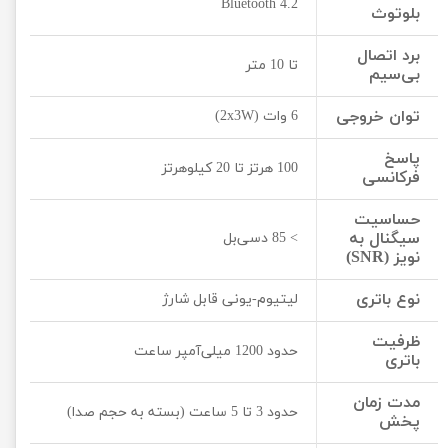
Bluetooth 4.2
بلوتوث
برد اتصال
تا 10 متر
بی‌سیم
توان خروجی
6 وات (2x3W)
پاسخ
100 هرتز تا 20 کیلوهرتز
فرکانسی
حساسیت
سیگنال به
> 85 دسی‌بل
نویز (SNR)
نوع باتری
لیتیوم-یونی قابل شارژ
ظرفیت
حدود 1200 میلی‌آمپر ساعت
باتری
مدت زمان
حدود 3 تا 5 ساعت (بسته به حجم صدا)
پخش