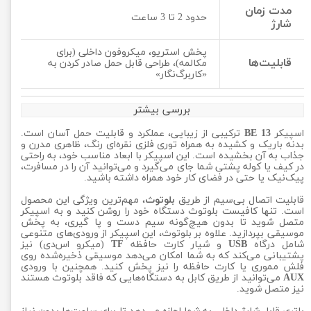
مدت زمان
حدود 2 تا 3 ساعت
شارژ
پخش استریو، میکروفون داخلی (برای
قابلیت‌ها
مکالمه)، طراحی قابل حمل صادر کردن به
«کاربرگ‌نگار»
بررسی بیشتر
اسپیکر
BE 13
ترکیبی از زیبایی، عملکرد و قابلیت حمل آسان است.
بدنه باریک و کشیده به همراه توری فلزی نقره‌ای رنگ، ظاهری مدرن و
جذاب به آن بخشیده است. این اسپیکر با ابعاد مناسب خود، به راحتی
در کیف یا کوله پشتی شما جای می‌گیرد و می‌توانید آن را در مسافرت،
پیک‌نیک یا حتی در فضای کار خود همراه داشته باشید.
قابلیت اتصال بی‌سیم از طریق
بلوتوث
، مهم‌ترین ویژگی این محصول
است. تنها کافیست بلوتوث دستگاه خود را روشن کنید و به اسپیکر
متصل شوید تا بدون هیچ‌گونه سیم دست و پا گیری، به پخش
موسیقی بپردازید. علاوه بر بلوتوث، این اسپیکر از ورودی‌های متنوعی
شامل درگاه
USB
و شیار کارت حافظه
TF
(میکرو اس‌دی) نیز
پشتیبانی می‌کند که به شما امکان می‌دهد موسیقی ذخیره‌شده روی
فلش مموری یا کارت حافظه را نیز پخش کنید. همچنین با ورودی
AUX
می‌توانید از طریق کابل به دستگاه‌هایی که فاقد بلوتوث هستند
نیز متصل شوید.