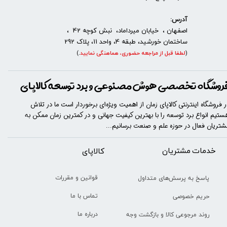
آدرس:
اصفهان ، خیابان میرداماد، نبش کوچه 42 ،
ساختمان خورشید، طبقه 4، واحد 11، پلاک 292
(
لطفا قبل از مراجعه حضوری، هماهنگی نمایید
.
)
روشگاه تخصصی هوش مصنوعی و برد توسعه کالاپای
ر فروشگاه اینترنتی کالاپای زمان از اهمیت ویژه‌ای برخوردار است ما در تلاش
ستیم انواع برد توسعه را با​​​ بهترین کیفیت جهانی و در کمترین زمان ممکن به
شتریان فعال در حوزه علم و صنعت برسانیم...
خدمات مشتریان
​​کالاپای
قوانین و مقررات
پاسخ به پرسش‌های متداول
تماس با ما
حریم خصوصی
درباره ما
روند مرجوعی کالا و بازگشت وجه