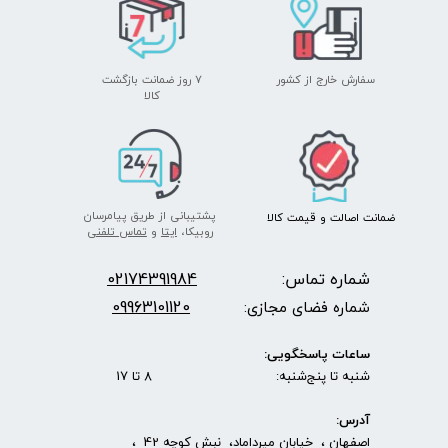
سفارش خارج از کشور
۷ روز ضمانت بازگشت
​​​​​​​کالا
پشتیبانی از طریق پیامرسان
ضمانت اصالت
و قیمت​​​​​​​
کالا ​​​​​​​
روبیکا،
ایتا
و
تماس تلفنی
شماره تماس:
2174391984
0
09963101120
شماره فضای مجازی:
ساعات پاسخگویی:
شنبه تا پنج‌شنبه: 8 تا 17
آدرس:
اصفهان ، خیابان میرداماد، نبش کوچه 42 ،