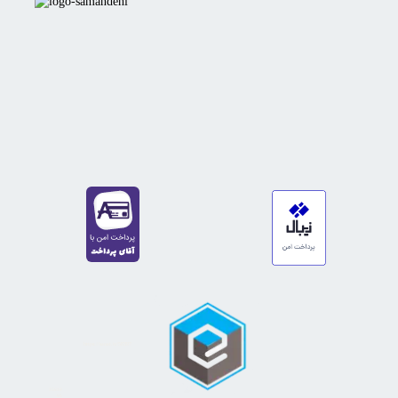
https://sanat.ir/58397
35610
65