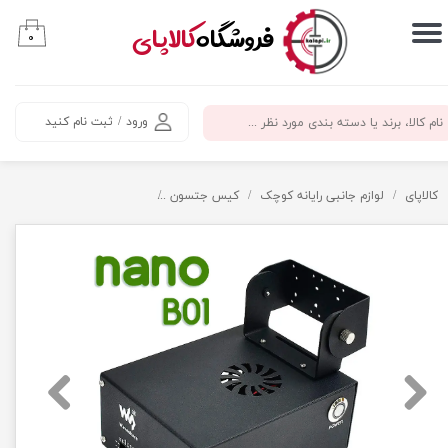
​فروشگاه
کالاپای
۰
حساب کاربری من
تغییر گذر واژه
ورود
/
ثبت نام کنید
سفارشات
خروج از حساب کاربری
کالاپای
لوازم جانبی رایانه کوچک
کیس جتسون
کیس فلزی جتسون نانو B01