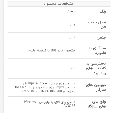
مشخصات محصول
رنگ
مشکی
محل نصب
دارد
فن
جنس
فلزی
سازگاری با
جتسون نانو B01 یا نسخه اولیه
مادربرد
دسترسی به
کانکتور های
دارد
روی برد
دوربین رزبری پای نسخه 2(8mpxl) و
دوربین های
دوربین 5mpxl رزبری و دوربین: IMAX219
سازگار
مدل‌های 77/77IR/120/160/160IR.200
وای فای
دانگل وای فای یا وایرلس: Wireless-
های سازگار
AC8265