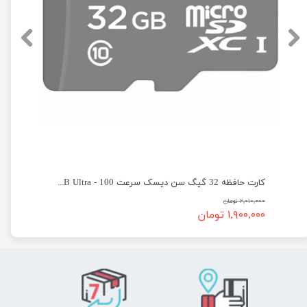
یسک سرعت 100 - SanDisk micro SD 64GB Ultra
کارت حافظه 32 گیگ سن دیسک سرعت 100 - SanDisk micro SD 32GB Ultra
۲,۰۱۰,۰۰۰ تومان
۱,۹۰۰,۰۰۰ تومان