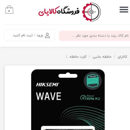
​فروشگاه
کالاپای
۰
حساب کاربری من
تغییر گذر واژه
ورود
/
ثبت نام کنید
سفارشات
خروج از حساب کاربری
کالاپای
حافظه جانبی
کارت حافظه
حافظه 128 گیگ SSD اینترنال هایک سمی مدل Hiksemi M.2 NVMe HS-SSD-WAVE