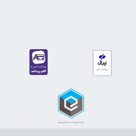
https://sanat.ir/58397
35610
65