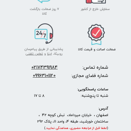
سفارش خارج از کشور
۷ روز ضمانت بازگشت
​​​​​​​کالا
پشتیبانی از طریق پیامرسان
ضمانت اصالت
و قیمت​​​​​​​
کالا ​​​​​​​
روبیکا،
ایتا
و
تماس تلفنی
شماره تماس:
2174391984
0
09963101120
شماره فضای مجازی:
ساعات پاسخگویی:
شنبه تا پنج‌شنبه: 8 تا 17
آدرس:
اصفهان ، خیابان میرداماد، نبش کوچه 42 ،
ساختمان خورشید، طبقه 4، واحد 11، پلاک 292
(
لطفا قبل از مراجعه حضوری، هماهنگی نمایید
.
)