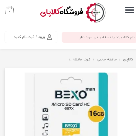
​فروشگاه
کالاپای
۰
حساب کاربری من
تغییر گذر واژه
ورود
/
ثبت نام کنید
سفارشات
خروج از حساب کاربری
کالاپای
حافظه جانبی
کارت حافظه
کارت حافظه 16 گیگ بکسو bexo 100MB 667X U3