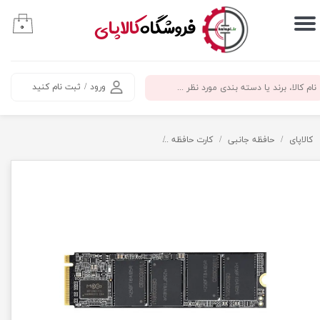
​فروشگاه
کالاپای
۰
حساب کاربری من
تغییر گذر واژه
ورود
/
ثبت نام کنید
سفارشات
خروج از حساب کاربری
کالاپای
حافظه جانبی
کارت حافظه
هارد 256GB SSD سایز 2280 برند KingSpec