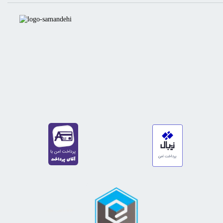
https://sanat.ir/58397