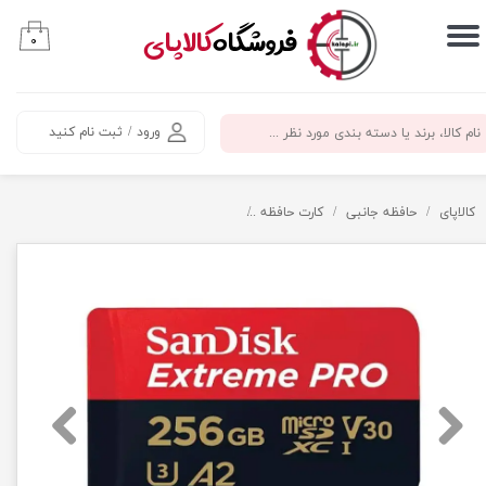
​فروشگاه
کالاپای
۰
حساب کاربری من
تغییر گذر واژه
ورود
/
ثبت نام کنید
سفارشات
خروج از حساب کاربری
کالاپای
حافظه جانبی
کارت حافظه
کارت حافظه 256 گیگ سن دیسک سرعت 200 - SanDisk micro SD 256GB Extreme PRO