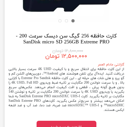
کارت حافظه 256 گیگ سن دیسک سرعت 200 -
SanDisk micro SD 256GB Extreme PRO
۱۲,۸۰۰,۰۰۰ تومان
۱۲,۵۰۰,۰۰۰ تومان
گارانتی مادام العمر
از این کارت حافظه برای انتقال سریع و با کیفیت 4K UHD سرعت بسیار بالایی
دریافت کنید. ایده‌آل برای تلفن هوشمند های Android™، دوربین‌های اکشن کم و
گو پرو و هلی شات های حرفه ای ، این کارت حافظه Extreme Pro Sandisk با کارایی
بالا , و با سرعت خواندن 200 مگابایت بر ثانیه ضبط ویدیوی 4K UHD، Full HD را
بدون هیچ گونه پرش ، قطعی و افت کیفیت انجام می‌دهد. عکس‌های سریع
بگیرید یا ویدیوی 4K UHD با سرعت خواندن 200 مگابایت بر ثانیه و نوشتن 140
مگابایت بر ثانیه بگیرید. کارت SanDisk Extreme PRO microSDXC UHS-I به شما
امکان می‌دهد بیشتر و سریع‌تر عکس بگیرید. کارت‌های SanDisk Extreme PRO
microSDHC™ و microSDXC™ UHS-I ضد ضربه، ضد دما، ضد آب و ضد اشعه
ایکس هستند.