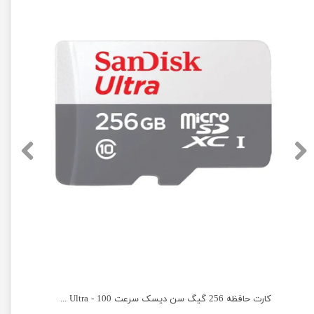
ظه 256 گیگ سن دیسک سرعت 200 - SanDisk micro SD 256GB Extreme PRO
کارت حافظه 256 گیگ سن دیسک سرعت 100 - SanDisk micro SD 256GB Ultra