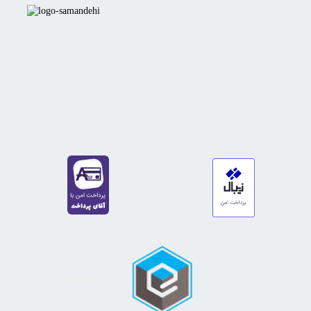
https://sanat.ir/58397