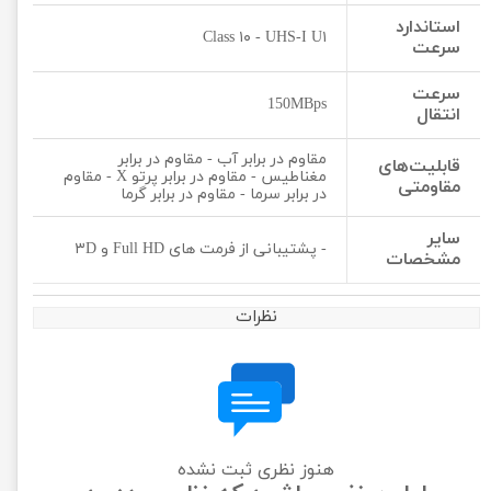
استاندارد
Class ۱۰ - UHS-I U۱
سرعت
سرعت
150MBps
انتقال
مقاوم در برابر آب - مقاوم در برابر
قابلیت‌های
مغناطیس - مقاوم در برابر پرتو X - مقاوم
مقاومتی
در برابر سرما - مقاوم در برابر گرما
سایر
- پشتیبانی از فرمت های Full HD و ۳D
مشخصات
نظرات
هنوز نظری ثبت نشده