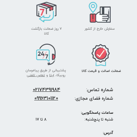
سفارش خارج از کشور
۷ روز ضمانت بازگشت
​​​​​​​کالا
پشتیبانی از طریق پیامرسان
ضمانت اصالت
و قیمت​​​​​​​
کالا ​​​​​​​
روبیکا،
ایتا
و
تماس تلفنی
شماره تماس:
2174391984
0
09963101120
شماره فضای مجازی:
ساعات پاسخگویی:
شنبه تا پنج‌شنبه: 8 تا 17
آدرس: