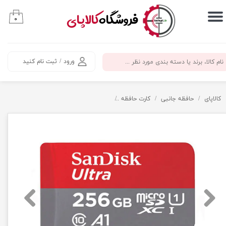
​فروشگاه
کالاپای
۰
حساب کاربری من
تغییر گذر واژه
ورود
/
ثبت نام کنید
سفارشات
خروج از حساب کاربری
کالاپای
حافظه جانبی
کارت حافظه
کارت حافظه 256 گیگ سن دیسک سرعت 150 - SanDisk micro SD 256GB Ultra